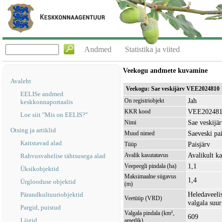
Andmed
Statistika ja viited
Veekogu andmete kuvamine
Avaleht
Veekogu: Sae veskijärv VEE2024810
EELISe andmed
Jah
On registriobjekt
keskkonnaportaalis
VEE20248
KKR kood
Loe siit "Mis on EELIS?"
Sae veskijä
Nimi
Otsing ja artiklid
Saeveski pai
Muud nimed
Kaitstavad alad
Paisjärv
Tüüp
Avalikult ka
Avalik kasutatavus
Rahvusvahelise tähtsusega alad
1,1
Veepeegli pindala (ha)
Üksikobjektid
Maksimaalne sügavus
1,4
Ürglooduse objektid
(m)
Heledaveelis
Pärandkultuuriobjektid
Veetüüp (VRD)
valgala suu
Pargid, puistud
Valgala pindala (km²,
609
Liigid
ametlik)