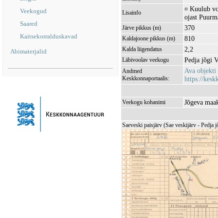
¤ Kuulub v
Veekogud
Lisainfo
ojast Puurm
Saared
370
Järve pikkus (m)
Kaitsekorralduskavad
810
Kaldajoone pikkus (m)
2,2
Kalda liigendatus
Abimaterjalid
Pedja jõgi
Läbivoolav veekogu
Ava objekti
Andmed
Keskkonnaportaalis:
https://kesk
Jõgeva maak
Veekogu kohanimi
Saeveski paisjärv (Sae veskijärv - Pedja j