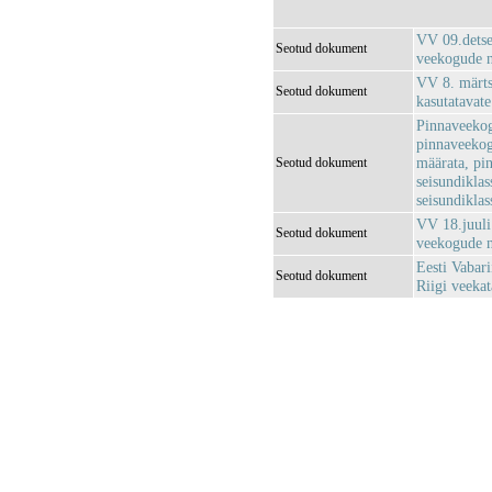
VV 09.detse
Seotud dokument
veekogude n
VV 8. märtsi
Seotud dokument
kasutatavat
Pinnaveekog
pinnaveekog
määrata, pi
Seotud dokument
seisundiklas
seisundikla
VV 18.juuli
Seotud dokument
veekogude n
Eesti Vabari
Seotud dokument
Riigi veeka