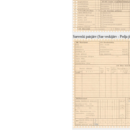
Saeveski paisjärv (Sae veskijärv - Pedja j