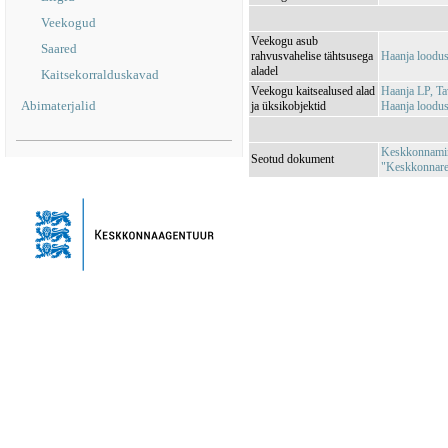
Veekogud
Veekogu asub
Saared
rahvusvahelise tähtsusega
Haanja loodu
aladel
Kaitsekorralduskavad
Veekogu kaitsealused alad
Haanja LP, T
Abimaterjalid
ja üksikobjektid
Haanja loodu
Keskkonnamini
Seotud dokument
"Keskkonnareg