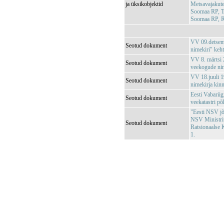
ja üksikobjektid
Metsavajakute
Soomaa RP, 
Soomaa RP, 
VV 09.detsemb
Seotud dokument
nimekiri" keh
VV 8. märtsi 2
Seotud dokument
veekogude nim
VV 18.juuli 1
Seotud dokument
nimekirja kin
Eesti Vabariig
Seotud dokument
veekatastri p
"Eesti NSV jõg
NSV Ministri
Seotud dokument
Ratsionaalse 
1.