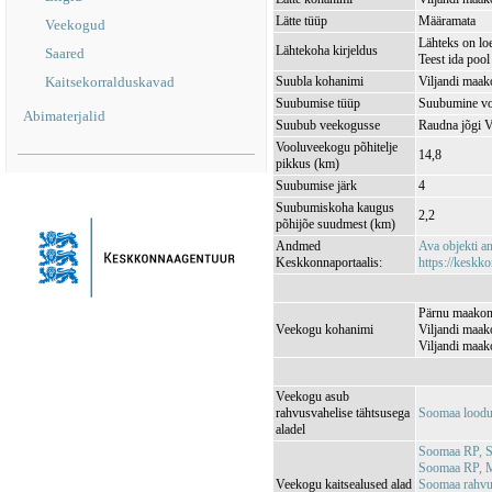
Lätte tüüp
Määramata
Veekogud
Lähteks on lo
Lähtekoha kirjeldus
Saared
Teest ida poo
Kaitsekorralduskavad
Suubla kohanimi
Viljandi maak
Suubumise tüüp
Suubumine vo
Abimaterjalid
Suubub veekogusse
Raudna jõgi
Vooluveekogu põhitelje
14,8
pikkus (km)
Suubumise järk
4
Suubumiskoha kaugus
2,2
põhijõe suudmest (km)
Andmed
Ava objekti 
Keskkonnaportaalis:
https://keskko
Pärnu maakond
Veekogu kohanimi
Viljandi maak
Viljandi maak
Veekogu asub
rahvusvahelise tähtsusega
Soomaa loodu
aladel
Soomaa RP, 
Soomaa RP, 
Veekogu kaitsealused alad
Soomaa rahv