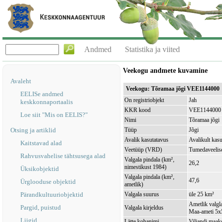
Andmed
Statistika ja viited
Veekogu andmete kuvamine
Avaleht
Veekogu: Tõramaa jõgi VEE1144000
EELISe andmed
On registriobjekt
Jah
keskkonnaportaalis
KKR kood
VEE1144000
Loe siit "Mis on EELIS?"
Nimi
Tõramaa jõgi
Otsing ja artiklid
Tüüp
Jõgi
Avalik kasutatavus
Avalikult kasu
Kaitstavad alad
Veetüüp (VRD)
Tumedaveelise
Rahvusvahelise tähtsusega alad
Valgala pindala (km²,
26,2
nimestikust 1984)
Üksikobjektid
Valgala pindala (km²,
47,6
Ürglooduse objektid
ametlik)
Pärandkultuuriobjektid
Valgala suurus
üle 25 km²
Ametlik valgla
Pargid, puistud
Valgala kirjeldus
Maa-ameti 5x5
Liigid
Lätte kohanimi
Viljandi maak