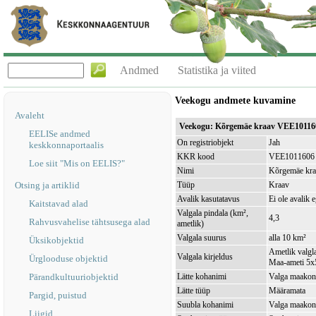
Andmed
Statistika ja viited
Veekogu andmete kuvamine
Avaleht
Veekogu: Kõrgemäe kraav VEE10116
EELISe andmed
On registriobjekt
Jah
keskkonnaportaalis
KKR kood
VEE1011606
Loe siit "Mis on EELIS?"
Nimi
Kõrgemäe kra
Otsing ja artiklid
Tüüp
Kraav
Avalik kasutatavus
Ei ole avalik 
Kaitstavad alad
Valgala pindala (km²,
4,3
Rahvusvahelise tähtsusega alad
ametlik)
Valgala suurus
alla 10 km²
Üksikobjektid
Ametlik valgla
Valgala kirjeldus
Ürglooduse objektid
Maa-ameti 5x5
Pärandkultuuriobjektid
Lätte kohanimi
Valga maakond
Lätte tüüp
Määramata
Pargid, puistud
Suubla kohanimi
Valga maakond
Liigid