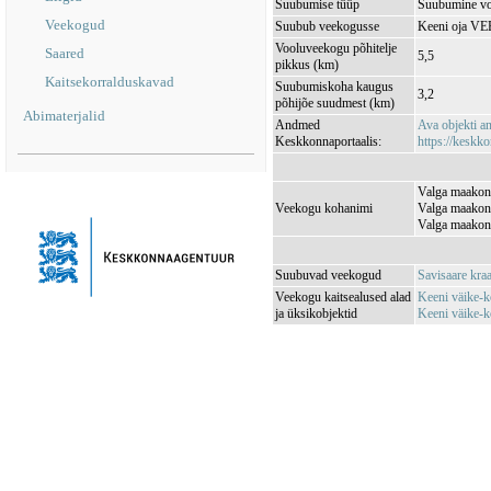
Suubumise tüüp
Suubumine vo
Veekogud
Suubub veekogusse
Keeni oja V
Vooluveekogu põhitelje
Saared
5,5
pikkus (km)
Kaitsekorralduskavad
Suubumiskoha kaugus
3,2
põhijõe suudmest (km)
Abimaterjalid
Andmed
Ava objekti 
Keskkonnaportaalis:
https://keskko
Valga maakond
Veekogu kohanimi
Valga maakond
Valga maakond
Suubuvad veekogud
Savisaare kr
Veekogu kaitsealused alad
Keeni väike-
ja üksikobjektid
Keeni väike-