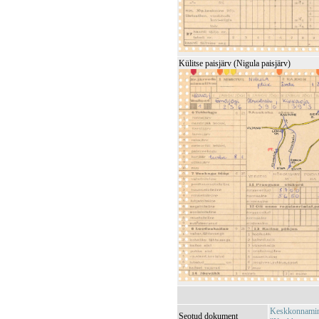
Külitse paisjärv (Nigula paisjärv)
Keskkonnamini
Seotud dokument