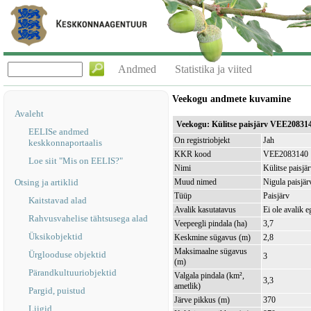
Andmed
Statistika ja viited
Veekogu andmete kuvamine
Avaleht
Veekogu: Külitse paisjärv VEE20831
EELISe andmed
On registriobjekt
Jah
keskkonnaportaalis
KKR kood
VEE2083140
Loe siit "Mis on EELIS?"
Nimi
Külitse paisjä
Otsing ja artiklid
Muud nimed
Nigula paisjär
Tüüp
Paisjärv
Kaitstavad alad
Avalik kasutatavus
Ei ole avalik e
Rahvusvahelise tähtsusega alad
Veepeegli pindala (ha)
3,7
Üksikobjektid
Keskmine sügavus (m)
2,8
Maksimaalne sügavus
Ürglooduse objektid
3
(m)
Pärandkultuuriobjektid
Valgala pindala (km²,
3,3
ametlik)
Pargid, puistud
Järve pikkus (m)
370
Liigid