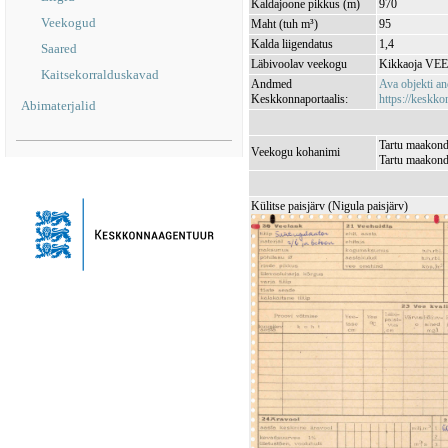
Kaldajoone pikkus (m)
970
Veekogud
Maht (tuh m³)
95
Kalda liigendatus
1,4
Saared
Läbivoolav veekogu
Kikkaoja VE
Kaitsekorralduskavad
Andmed
Ava objekti a
Keskkonnaportaalis:
https://keskkon
Abimaterjalid
Tartu maakond,
Veekogu kohanimi
Tartu maakond
Külitse paisjärv (Nigula paisjärv)