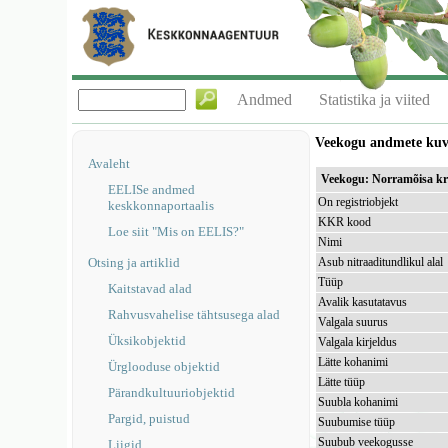
Andmed
Statistika ja viited
Veekogu andmete ku
Avaleht
Veekogu: Norramõisa k
EELISe andmed
On registriobjekt
keskkonnaportaalis
KKR kood
Loe siit "Mis on EELIS?"
Nimi
Otsing ja artiklid
Asub nitraaditundlikul alal
Tüüp
Kaitstavad alad
Avalik kasutatavus
Rahvusvahelise tähtsusega alad
Valgala suurus
Üksikobjektid
Valgala kirjeldus
Lätte kohanimi
Ürglooduse objektid
Lätte tüüp
Pärandkultuuriobjektid
Suubla kohanimi
Pargid, puistud
Suubumise tüüp
Suubub veekogusse
Liigid