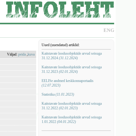
ENG
Uued (uuendatud) artiklid:
Kaitstavate loodusobjektide arvud seisuga
Väljad:
peida
,
kuva
31.12.2024
(31.12.2024)
Kaitstavate loodusobjektide arvud seisuga
31.12.2023
(02.01.2024)
EELISe andmed keskkonnaportaalis
(12.07.2023)
Statistika
(11.01.2023)
Kaitstavate loodusobjektide arvud seisuga
31.12.2022
(02.01.2023)
Kaitstavate loodusobjektide arvud seisuga
1.01.2022
(04.01.2022)