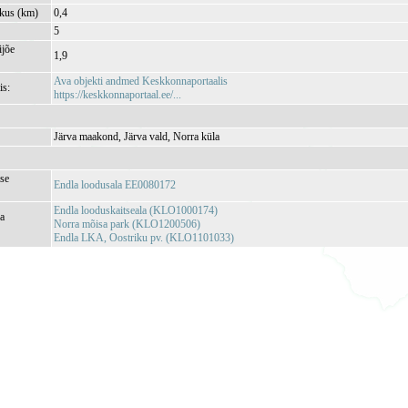
kkus (km)
0,4
5
jõe
1,9
Ava objekti andmed Keskkonnaportaalis
is:
https://keskkonnaportaal.ee/...
Järva maakond, Järva vald, Norra küla
se
Endla loodusala EE0080172
Endla looduskaitseala (KLO1000174)
ja
Norra mõisa park (KLO1200506)
Endla LKA, Oostriku pv. (KLO1101033)