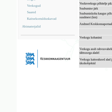
Vooluveekogu põhitelje pi
Veekogud
Suubumise järk
Saared
Suubumiskoha kaugus põhi
suudmest (km)
Kaitsekorralduskavad
Andmed Keskkonnaportaal
Abimaterjalid
Veekogu kohanimi
Veekogu asub rahvusvaheli
tähtsusega aladel
Veekogu kaitsealused alad 
üksikobjektid