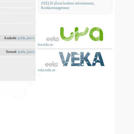
©EELIS (Eesti looduse infosüsteem),
Keskkonnaagentuur
Asukoht:
peida
,
kuva
lva.eelis.ee
Seosed:
peida
,
kuva
veka.eelis.ee