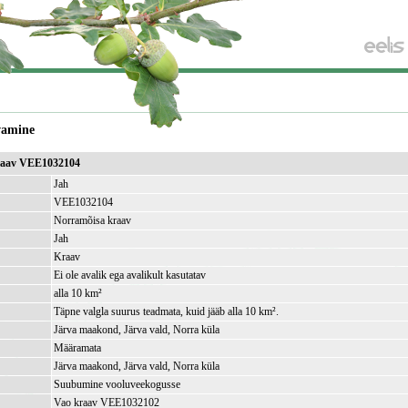
vamine
raav VEE1032104
Jah
VEE1032104
Norramõisa kraav
Jah
Kraav
Ei ole avalik ega avalikult kasutatav
alla 10 km²
Täpne valgla suurus teadmata, kuid jääb alla 10 km².
Järva maakond, Järva vald, Norra küla
Määramata
Järva maakond, Järva vald, Norra küla
Suubumine vooluveekogusse
Vao kraav VEE1032102