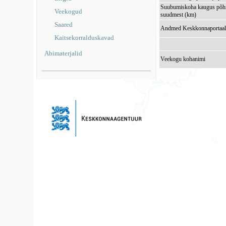
Suubumiskoha kaugus põhi
Veekogud
suudmest (km)
Saared
Andmed Keskkonnaportaal
Kaitsekorralduskavad
Abimaterjalid
Veekogu kohanimi