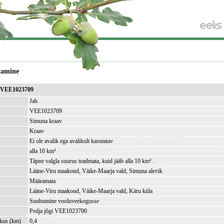
vamine
v VEE1023709
Jah
VEE1023709
Simuna kraav
Kraav
Ei ole avalik ega avalikult kasutatav
alla 10 km²
Täpne valgla suurus teadmata, kuid jääb alla 10 km².
Lääne-Viru maakond, Väike-Maarja vald, Simuna alevik
Määramata
Lääne-Viru maakond, Väike-Maarja vald, Käru küla
Suubumine vooluveekogusse
Pedja jõgi VEE1023700
kkus (km)
0,4