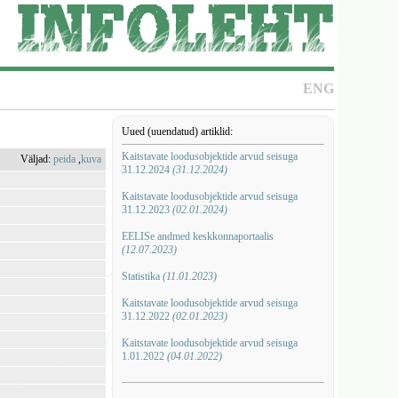
ENG
Uued (uuendatud) artiklid:
Kaitstavate loodusobjektide arvud seisuga
Väljad:
peida
,
kuva
31.12.2024
(31.12.2024)
Kaitstavate loodusobjektide arvud seisuga
31.12.2023
(02.01.2024)
EELISe andmed keskkonnaportaalis
(12.07.2023)
Statistika
(11.01.2023)
Kaitstavate loodusobjektide arvud seisuga
31.12.2022
(02.01.2023)
Kaitstavate loodusobjektide arvud seisuga
1.01.2022
(04.01.2022)