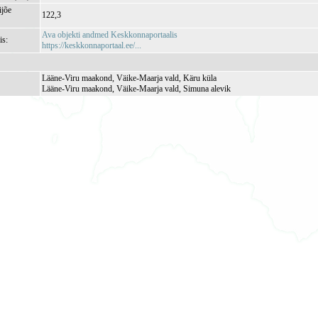
jõe
122,3
Ava objekti andmed Keskkonnaportaalis
is:
https://keskkonnaportaal.ee/...
Lääne-Viru maakond, Väike-Maarja vald, Käru küla
Lääne-Viru maakond, Väike-Maarja vald, Simuna alevik