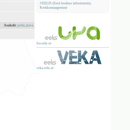
©EELIS (Eesti looduse infosüsteem),
Keskkonnaagentuur
Asukoht:
peida
,
kuva
lva.eelis.ee
veka.eelis.ee