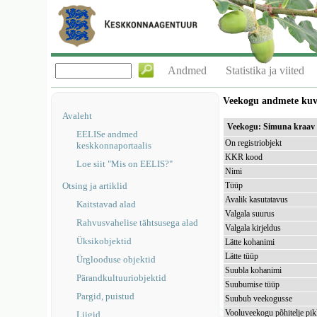
Andmed
Statistika ja viited
Veekogu andmete ku
Avaleht
Veekogu: Simuna kraa
EELISe andmed
On registriobjekt
keskkonnaportaalis
KKR kood
Loe siit "Mis on EELIS?"
Nimi
Otsing ja artiklid
Tüüp
Avalik kasutatavus
Kaitstavad alad
Valgala suurus
Rahvusvahelise tähtsusega alad
Valgala kirjeldus
Üksikobjektid
Lätte kohanimi
Lätte tüüp
Ürglooduse objektid
Suubla kohanimi
Pärandkultuuriobjektid
Suubumise tüüp
Pargid, puistud
Suubub veekogusse
Vooluveekogu põhitelje pi
Liigid