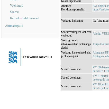
Kalda liigendatus
2
Veekogud
Andmed
Ava objekti 
Keskkonnaportaalis:
https://keskko
Saared
Kaitsekorralduskavad
Veekogu kohanimi
Ida-Viru maak
Abimaterjalid
Sellest veekogust lähtuvad
Alajõgi VEE
veekogud
Veekogu asub
rahvusvahelise tähtsusega
Jõuga loodus
aladel
Veekogu kaitsealused alad
Alutaguse RP
ja üksikobjektid
Alutaguse ra
VV 09.detsemb
Seotud dokument
nimekiri" keh
VV 8. märtsi 2
Seotud dokument
veekogude nim
VV 18.juuli 1
Seotud dokument
nimekirja kin