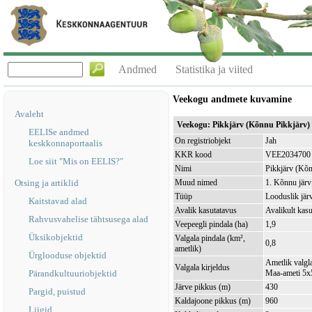
Andmed
Statistika ja viited
Veekogu andmete kuvamine
Avaleht
Veekogu: Pikkjärv (Kõnnu Pikkjärv
EELISe andmed
On registriobjekt
Jah
keskkonnaportaalis
KKR kood
VEE2034700
Loe siit "Mis on EELIS?"
Nimi
Pikkjärv (Kõn
Otsing ja artiklid
Muud nimed
1. Kõnnu järv
Tüüp
Looduslik jär
Kaitstavad alad
Avalik kasutatavus
Avalikult kasu
Rahvusvahelise tähtsusega alad
Veepeegli pindala (ha)
1,9
Üksikobjektid
Valgala pindala (km²,
0,8
ametlik)
Ürglooduse objektid
Ametlik valgla
Valgala kirjeldus
Pärandkultuuriobjektid
Maa-ameti 5x5
Järve pikkus (m)
430
Pargid, puistud
Kaldajoone pikkus (m)
960
Liigid