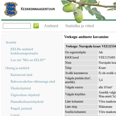
Andmed
Statistika ja viited
Veekogu andmete kuvamine
Avaleht
Veekogu: Nursipalu kraav VEE11554
EELISe andmed
On registriobjekt
Jah
keskkonnaportaalis
KKR kood
VEE1155401
Loe siit "Mis on EELIS?"
Nimi
Nursipalu kra
Otsing ja artiklid
Tüüp
Kraav
Avalik kasutatavus
Ei ole avalik 
Kaitstavad alad
Valgala pindala (km²,
5,4
Rahvusvahelise tähtsusega alad
ametlik)
Valgala suurus
alla 10 km²
Üksikobjektid
Ametlik valgla
Valgala kirjeldus
Ürglooduse objektid
Maa-ameti 5x5
Pärandkultuuriobjektid
Lätte kohanimi
Võru maakond,
Lätte tüüp
Määramata
Pargid, puistud
Suubla kohanimi
Võru maakond
Liigid