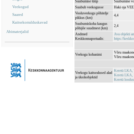
Suubumise tüüp
Suubumine vo
Veekogud
Suubub veekogusse
Haki oja VE
Vooluveekogu põhitelje
Saared
4,4
pikkus (km)
Kaitsekorralduskavad
Suubumiskoha kaugus
2,4
põhijõe suudmest (km)
Abimaterjalid
Andmed
Ava objekti 
Keskkonnaportaalis:
https://keskko
Võru maakond,
Veekogu kohanimi
Võru maakond
Keretü LKA, 
Veekogu kaitsealused alad
Keretü LKA, 
ja üksikobjektid
Keretü loodu