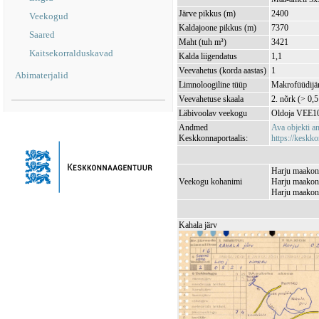
Järve pikkus (m)
2400
Veekogud
Kaldajoone pikkus (m)
7370
Saared
Maht (tuh m³)
3421
Kaitsekorralduskavad
Kalda liigendatus
1,1
Veevahetus (korda aastas)
1
Abimaterjalid
Limnoloogiline tüüp
Makrofüüdijär
Veevahetuse skaala
2. nõrk (> 0,5
Läbivoolav veekogu
Oldoja VEE1
Andmed
Ava objekti 
Keskkonnaportaalis:
https://keskko
Harju maakond
Veekogu kohanimi
Harju maakond
Harju maakond
Kahala järv