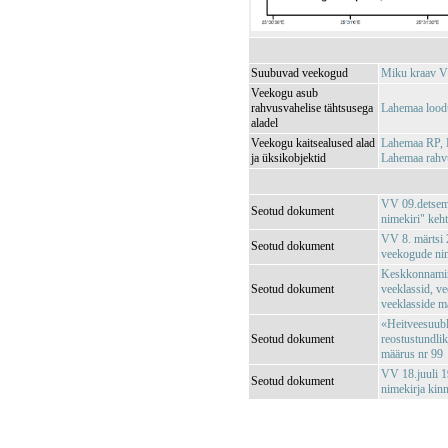
Suubuvad veekogud
Miku kraav 
Veekogu asub
rahvusvahelise tähtsusega
Lahemaa lood
aladel
Veekogu kaitsealused alad
Lahemaa RP,
ja üksikobjektid
Lahemaa rah
VV 09.detsemb
Seotud dokument
nimekiri" keh
VV 8. märtsi 2
Seotud dokument
veekogude nim
Keskkonnamin
Seotud dokument
veeklassid, ve
veeklasside m
«Heitveesuubl
Seotud dokument
reostustundli
määrus nr 99
VV 18.juuli 1
Seotud dokument
nimekirja kin