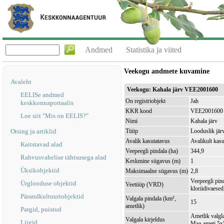
Andmed
Statistika ja viited
Veekogu andmete kuvamine
Avaleht
Veekogu: Kahala järv VEE2001600
EELISe andmed
On registriobjekt
Jah
keskkonnaportaalis
KKR kood
VEE2001600
Loe siit "Mis on EELIS?"
Nimi
Kahala järv
Otsing ja artiklid
Tüüp
Looduslik jär
Avalik kasutatavus
Avalikult kasu
Kaitstavad alad
Veepeegli pindala (ha)
344,9
Rahvusvahelise tähtsusega alad
Keskmine sügavus (m)
1
Üksikobjektid
Maksimaalne sügavus (m)
2,8
Veepeegli pin
Ürglooduse objektid
Veetüüp (VRD)
kloriidivaesed
Pärandkultuuriobjektid
Valgala pindala (km²,
15
ametlik)
Pargid, puistud
Ametlik valgla
Valgala kirjeldus
Liigid
Maa-ameti 5x5