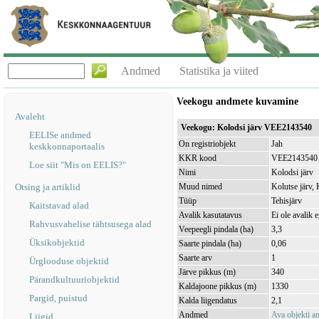
Andmed
Statistika ja viited
Veekogu andmete kuvamine
Avaleht
Veekogu: Kolodsi järv VEE2143540
EELISe andmed
On registriobjekt
Jah
keskkonnaportaalis
KKR kood
VEE2143540
Loe siit "Mis on EELIS?"
Nimi
Kolodsi järv
Otsing ja artiklid
Muud nimed
Kolutse järv, 
Tüüp
Tehisjärv
Kaitstavad alad
Avalik kasutatavus
Ei ole avalik 
Rahvusvahelise tähtsusega alad
Veepeegli pindala (ha)
3,3
Üksikobjektid
Saarte pindala (ha)
0,06
Saarte arv
1
Ürglooduse objektid
Järve pikkus (m)
340
Pärandkultuuriobjektid
Kaldajoone pikkus (m)
1330
Pargid, puistud
Kalda liigendatus
2,1
Andmed
Ava objekti 
Liigid