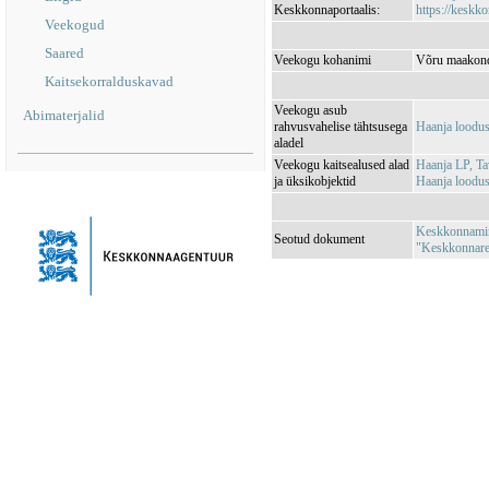
Keskkonnaportaalis:
https://keskko
Veekogud
Saared
Veekogu kohanimi
Võru maakond
Kaitsekorralduskavad
Veekogu asub
Abimaterjalid
rahvusvahelise tähtsusega
Haanja loodu
aladel
Veekogu kaitsealused alad
Haanja LP, T
ja üksikobjektid
Haanja loodu
Keskkonnamini
Seotud dokument
"Keskkonnareg