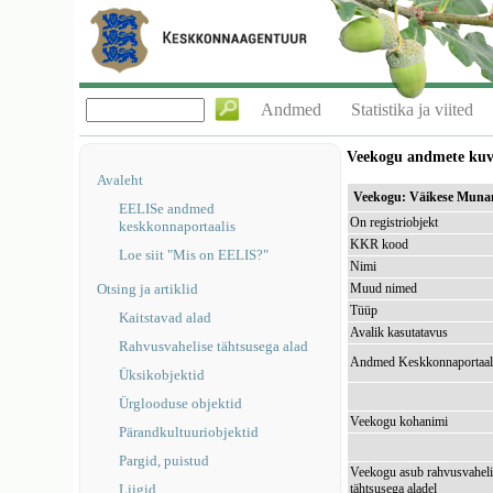
Andmed
Statistika ja viited
Veekogu andmete ku
Avaleht
Veekogu: Väikese Muna
EELISe andmed
On registriobjekt
keskkonnaportaalis
KKR kood
Loe siit "Mis on EELIS?"
Nimi
Otsing ja artiklid
Muud nimed
Tüüp
Kaitstavad alad
Avalik kasutatavus
Rahvusvahelise tähtsusega alad
Andmed Keskkonnaportaal
Üksikobjektid
Ürglooduse objektid
Veekogu kohanimi
Pärandkultuuriobjektid
Pargid, puistud
Veekogu asub rahvusvaheli
Liigid
tähtsusega aladel