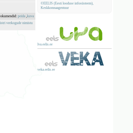
©EELIS (Eesti looduse infosüsteem),
Keskkonnaagentuur
okumendid:
peida
,
kuva
istri veekogude nimistu
lva.eelis.ee
veka.eelis.ee