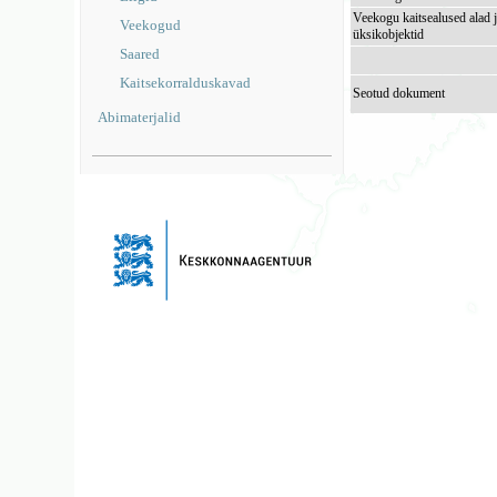
Veekogu kaitsealused alad 
Veekogud
üksikobjektid
Saared
Kaitsekorralduskavad
Seotud dokument
Abimaterjalid