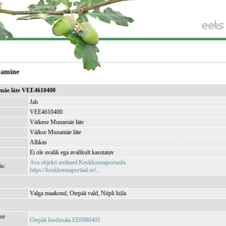
vamine
mäe läte VEE4610400
Jah
VEE4610400
Väikese Munamäe läte
Väikse Munamäe läte
Allikas
Ei ole avalik ega avalikult kasutatav
Ava objekti andmed Keskkonnaportaalis
is:
https://keskkonnaportaal.ee/...
Valga maakond, Otepää vald, Nüpli küla
se
Otepää loodusala EE0080401