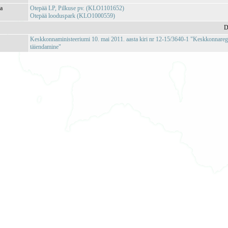
ja
Otepää LP, Pilkuse pv. (KLO1101652)
Otepää looduspark (KLO1000559)
D
Keskkonnaministeeriumi 10. mai 2011. aasta kiri nr 12-15/3640-1 "Keskkonnareg
täiendamine"