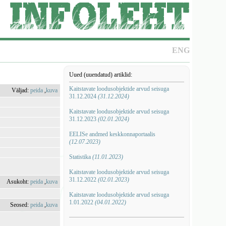
ENG
Uued (uuendatud) artiklid:
Kaitstavate loodusobjektide arvud seisuga
Väljad:
peida
,
kuva
31.12.2024
(31.12.2024)
Kaitstavate loodusobjektide arvud seisuga
31.12.2023
(02.01.2024)
EELISe andmed keskkonnaportaalis
(12.07.2023)
Statistika
(11.01.2023)
Kaitstavate loodusobjektide arvud seisuga
31.12.2022
(02.01.2023)
Asukoht:
peida
,
kuva
Kaitstavate loodusobjektide arvud seisuga
1.01.2022
(04.01.2022)
Seosed:
peida
,
kuva