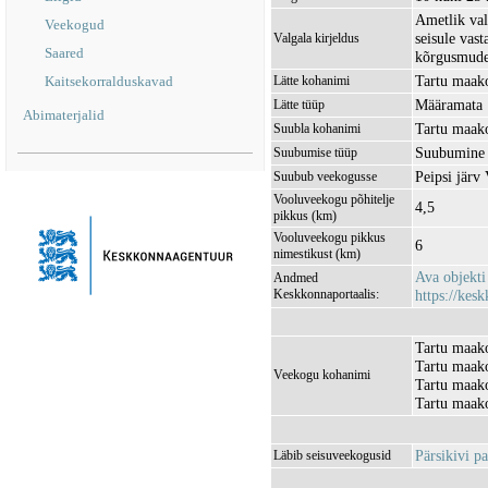
Ametlik val
Veekogud
seisule vas
Valgala kirjeldus
Saared
kõrgusmudel
Tartu maako
Kaitsekorralduskavad
Lätte kohanimi
Määramata
Lätte tüüp
Abimaterjalid
Tartu maako
Suubla kohanimi
Suubumine 
Suubumise tüüp
Peipsi jär
Suubub veekogusse
Vooluveekogu põhitelje
4,5
pikkus (km)
Vooluveekogu pikkus
6
nimestikust (km)
Ava objekt
Andmed
Keskkonnaportaalis:
https://kesk
Tartu maako
Tartu maako
Veekogu kohanimi
Tartu maako
Tartu maako
Pärsikivi 
Läbib seisuveekogusid