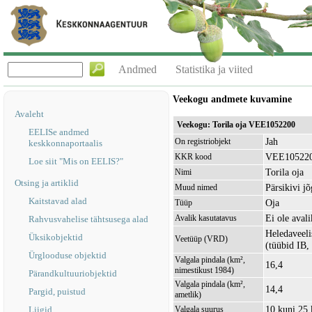
Andmed
Statistika ja viited
Veekogu andmete kuvamine
Avaleht
Veekogu: Torila oja VEE1052200
EELISe andmed
Jah
On registriobjekt
keskkonnaportaalis
VEE10522
KKR kood
Loe siit "Mis on EELIS?"
Torila oja
Nimi
Otsing ja artiklid
Pärsikivi jõ
Muud nimed
Kaitstavad alad
Oja
Tüüp
Ei ole avali
Avalik kasutatavus
Rahvusvahelise tähtsusega alad
Heledaveeli
Üksikobjektid
Veetüüp (VRD)
(tüübid IB,
Ürglooduse objektid
Valgala pindala (km²,
16,4
nimestikust 1984)
Pärandkultuuriobjektid
Valgala pindala (km²,
14,4
Pargid, puistud
ametlik)
10 kuni 25
Liigid
Valgala suurus