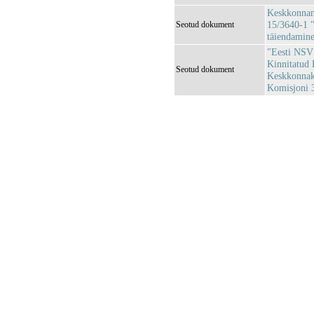
Keskkonnami
15/3640-1 "
Seotud dokument
täiendamin
"Eesti NSV 
Kinnitatud 
Seotud dokument
Keskkonnaka
Komisjoni 3