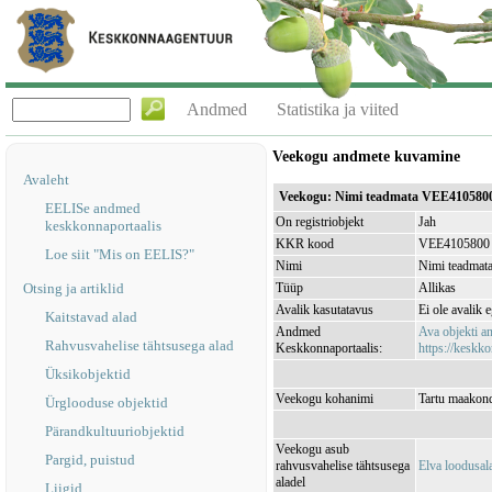
Andmed
Statistika ja viited
Veekogu andmete kuvamine
Avaleht
Veekogu: Nimi teadmata VEE410580
EELISe andmed
On registriobjekt
Jah
keskkonnaportaalis
KKR kood
VEE4105800
Loe siit "Mis on EELIS?"
Nimi
Nimi teadmat
Otsing ja artiklid
Tüüp
Allikas
Avalik kasutatavus
Ei ole avalik 
Kaitstavad alad
Andmed
Ava objekti 
Rahvusvahelise tähtsusega alad
Keskkonnaportaalis:
https://keskko
Üksikobjektid
Veekogu kohanimi
Tartu maakond
Ürglooduse objektid
Pärandkultuuriobjektid
Veekogu asub
Pargid, puistud
rahvusvahelise tähtsusega
Elva loodusa
aladel
Liigid