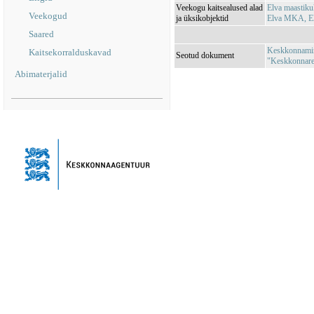
Veekogu kaitsealused alad
Elva maastik
Veekogud
ja üksikobjektid
Elva MKA, E
Saared
Keskkonnamini
Kaitsekorralduskavad
Seotud dokument
"Keskkonnareg
Abimaterjalid