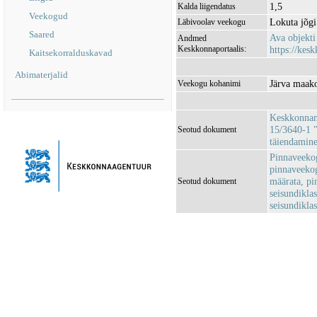
1,5
Kalda liigendatus
Veekogud
Lokuta jõg
Läbivoolav veekogu
Saared
Ava objekt
Andmed
Keskkonnaportaalis:
https://kesk
Kaitsekorralduskavad
Abimaterjalid
Järva maako
Veekogu kohanimi
Keskkonnami
15/3640-1 "
Seotud dokument
täiendamin
Pinnaveeko
pinnaveekog
määrata, pi
Seotud dokument
seisundiklas
seisundikla