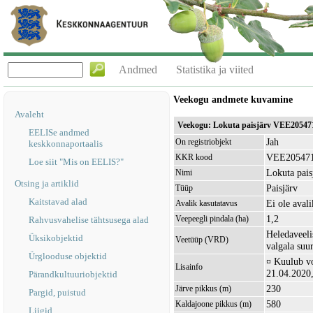
Andmed
Statistika ja viited
Veekogu andmete kuvamine
Avaleht
Veekogu: Lokuta paisjärv VEE20547
EELISe andmed
Jah
On registriobjekt
keskkonnaportaalis
VEE20547
KKR kood
Loe siit "Mis on EELIS?"
Lokuta pais
Nimi
Otsing ja artiklid
Paisjärv
Tüüp
Kaitstavad alad
Ei ole avali
Avalik kasutatavus
1,2
Veepeegli pindala (ha)
Rahvusvahelise tähtsusega alad
Heledaveeli
Üksikobjektid
Veetüüp (VRD)
valgala suu
Ürglooduse objektid
¤ Kuulub v
Lisainfo
21.04.2020,
Pärandkultuuriobjektid
230
Järve pikkus (m)
Pargid, puistud
580
Kaldajoone pikkus (m)
Liigid