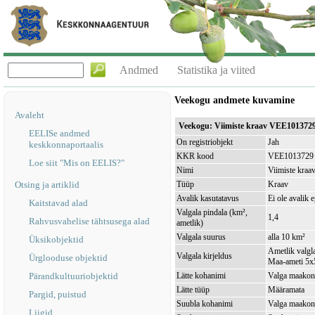
Andmed
Statistika ja viited
Veekogu andmete kuvamine
Avaleht
Veekogu: Viimiste kraav VEE101372
EELISe andmed
On registriobjekt
Jah
keskkonnaportaalis
KKR kood
VEE1013729
Loe siit "Mis on EELIS?"
Nimi
Viimiste kraa
Otsing ja artiklid
Tüüp
Kraav
Avalik kasutatavus
Ei ole avalik 
Kaitstavad alad
Valgala pindala (km²,
1,4
Rahvusvahelise tähtsusega alad
ametlik)
Valgala suurus
alla 10 km²
Üksikobjektid
Ametlik valgla
Valgala kirjeldus
Ürglooduse objektid
Maa-ameti 5x5
Pärandkultuuriobjektid
Lätte kohanimi
Valga maakond
Lätte tüüp
Määramata
Pargid, puistud
Suubla kohanimi
Valga maakond
Liigid