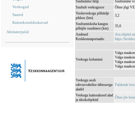
Suubumise tüüp
Suubumine vo
Veekogud
Suubub veekogusse
Õhne jõgi V
Vooluveekogu põhitelje
Saared
3,2
pikkus (km)
Kaitsekorralduskavad
Suubumiskoha kaugus
35,6
põhijõe suudmest (km)
Abimaterjalid
Andmed
Ava objekti 
Keskkonnaportaalis:
https://keskko
Valga maakond
Valga maakond
Veekogu kohanimi
Valga maakond
Valga maakond
Veekogu asub
rahvusvahelise tähtsusega
Palakmäe loo
aladel
Veekogu kaitsealused alad
Õhne jõe hoi
ja üksikobjektid