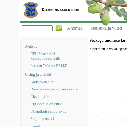
Andmed
Statistika ja viited
Veekogu andmete ku
Avaleht
Kirjet ei leitud või on ligipä
EELISe andmed
keskkonnaportaalis
Loe siit "Mis on EELIS?"
Otsing ja artiklid
Kaitstavad alad
Rahvusvahelise tähtsusega alad
Üksikobjektid
Ürglooduse objektid
Pärandkultuuriobjektid
Pargid, puistud
Liigid