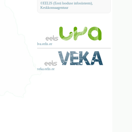
©EELIS (Eesti looduse infosüsteem),
Keskkonnaagentuur
lva.eelis.ee
veka.eelis.ee