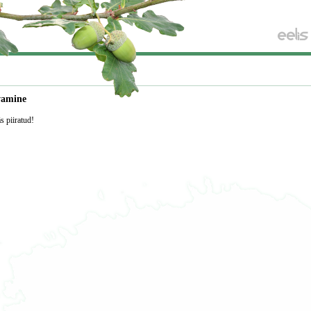
vamine
äs piiratud!