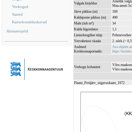
Ametlik valgla
Valgala kirjeldus
Maa-ameti 5x5
Veekogud
Järve pikkus (m)
160
Saared
Kaldajoone pikkus (m)
490
Kaitsekorralduskavad
Maht (tuh m³)
34
Kalda liigendatus
1,1
Abimaterjalid
Limnoloogiline tüüp
Pehmeveeline 
Veevahetuse skaala
2. nõrk (> 0,5
Andmed
Ava objekti 
Keskkonnaportaalis:
https://keskko
Võru maakond
Veekogu kohanimi
Võru maakond
Plaani_Peräjärv_sügavuskaart_1972