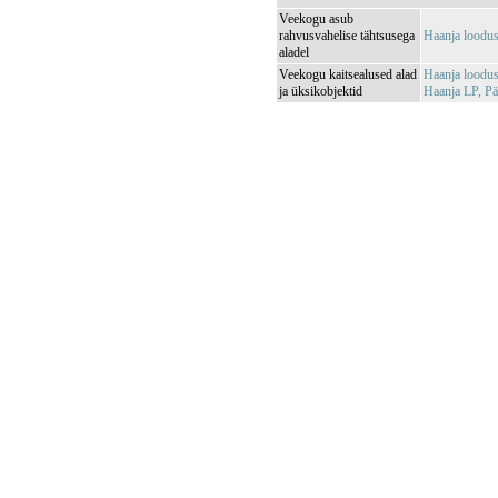
Veekogu asub
rahvusvahelise tähtsusega
Haanja loodu
aladel
Veekogu kaitsealused alad
Haanja loodu
ja üksikobjektid
Haanja LP, P