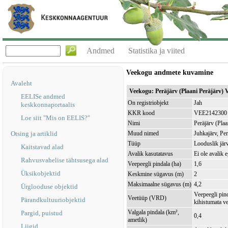
Andmed
Statistika ja viited
Veekogu andmete kuvamine
Avaleht
Veekogu: Peräjärv (Plaani Peräjärv
EELISe andmed
On registriobjekt
Jah
keskkonnaportaalis
KKR kood
VEE2142300
Loe siit "Mis on EELIS?"
Nimi
Peräjärv (Plaa
Otsing ja artiklid
Muud nimed
Juhkajärv, Per
Tüüp
Looduslik jär
Kaitstavad alad
Avalik kasutatavus
Ei ole avalik 
Rahvusvahelise tähtsusega alad
Veepeegli pindala (ha)
1,6
Üksikobjektid
Keskmine sügavus (m)
2
Maksimaalne sügavus (m)
4,2
Ürglooduse objektid
Veepeegli pin
Veetüüp (VRD)
Pärandkultuuriobjektid
kihistumata v
Valgala pindala (km²,
Pargid, puistud
0,4
ametlik)
Liigid