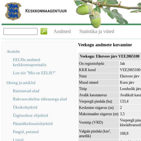
Andmed
Statistika ja viited
Veekogu andmete kuvamine
Avaleht
Veekogu: Elistvere järv VEE2065100
EELISe andmed
On registriobjekt
Jah
keskkonnaportaalis
KKR kood
VEE2065100
Loe siit "Mis on EELIS?"
Nimi
Elistvere järv
Otsing ja artiklid
Muud nimed
Kuru järv
Tüüp
Looduslik jär
Kaitstavad alad
Avalik kasutatavus
Avalikult kasu
Rahvusvahelise tähtsusega alad
Veepeegli pindala (ha)
133,4
Üksikobjektid
Keskmine sügavus (m)
2
Maksimaalne sügavus (m)
3,5
Ürglooduse objektid
Veepeegli pin
Veetüüp (VRD)
Pärandkultuuriobjektid
kloriidivaesed
Valgala pindala (km²,
Pargid, puistud
168,8
ametlik)
Liigid