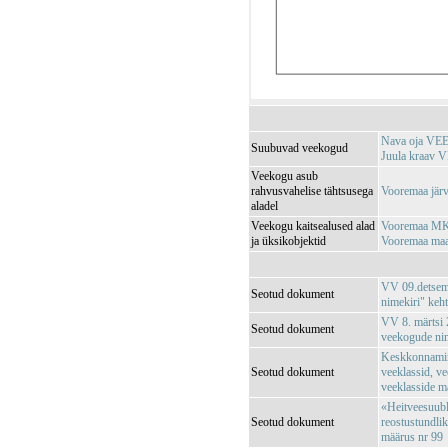
Nava oja VE
Suubuvad veekogud
Juula kraav 
Veekogu asub
rahvusvahelise tähtsusega
Vooremaa jär
aladel
Veekogu kaitsealused alad
Vooremaa MK
ja üksikobjektid
Vooremaa maa
VV 09.detsemb
Seotud dokument
nimekiri" keh
VV 8. märtsi 2
Seotud dokument
veekogude nim
Keskkonnamin
Seotud dokument
veeklassid, ve
veeklasside m
«Heitveesuubl
Seotud dokument
reostustundli
määrus nr 99