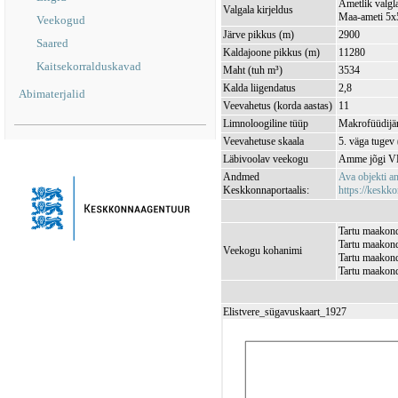
Ametlik valgla
Valgala kirjeldus
Maa-ameti 5x5
Veekogud
Järve pikkus (m)
2900
Saared
Kaldajoone pikkus (m)
11280
Kaitsekorralduskavad
Maht (tuh m³)
3534
Kalda liigendatus
2,8
Abimaterjalid
Veevahetus (korda aastas)
11
Limnoloogiline tüüp
Makrofüüdijär
Veevahetuse skaala
5. väga tugev
Läbivoolav veekogu
Amme jõgi V
Andmed
Ava objekti 
Keskkonnaportaalis:
https://keskko
Tartu maakond,
Tartu maakond,
Veekogu kohanimi
Tartu maakond
Tartu maakond,
Elistvere_sügavuskaart_1927