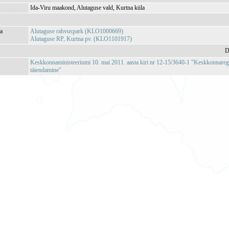
Ida-Viru maakond, Alutaguse vald, Kurtna küla
ja
Alutaguse rahvuspark (KLO1000669)
Alutaguse RP, Kurtna pv. (KLO1101917)
D
Keskkonnaministeeriumi 10. mai 2011. aasta kiri nr 12-15/3640-1 "Keskkonnareg
täiendamine"