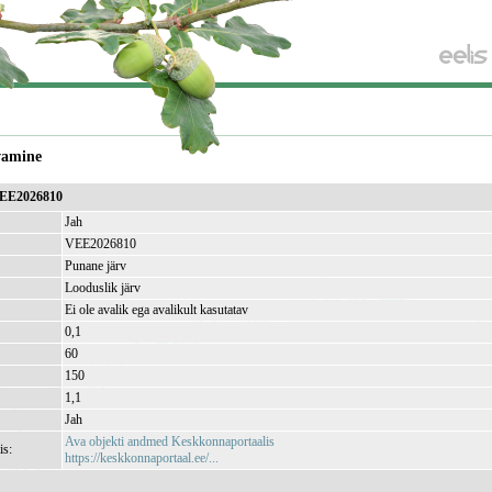
vamine
VEE2026810
Jah
VEE2026810
Punane järv
Looduslik järv
Ei ole avalik ega avalikult kasutatav
0,1
60
150
1,1
Jah
Ava objekti andmed Keskkonnaportaalis
is:
https://keskkonnaportaal.ee/...