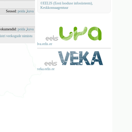
©EELIS (Eesti looduse infosüsteem),
Keskkonnaagentuur
Seosed:
peida
,
kuva
okumendid:
peida
,
kuva
istri veekogude nimistu
lva.eelis.ee
veka.eelis.ee