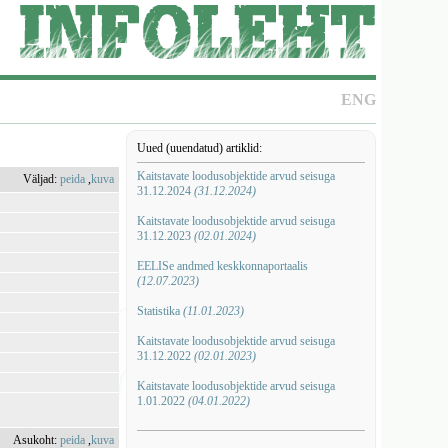
ENG
Uued (uuendatud) artiklid:
Kaitstavate loodusobjektide arvud seisuga
Väljad:
peida
,
kuva
31.12.2024
(31.12.2024)
Kaitstavate loodusobjektide arvud seisuga
31.12.2023
(02.01.2024)
EELISe andmed keskkonnaportaalis
(12.07.2023)
Statistika
(11.01.2023)
Kaitstavate loodusobjektide arvud seisuga
31.12.2022
(02.01.2023)
Kaitstavate loodusobjektide arvud seisuga
1.01.2022
(04.01.2022)
Asukoht:
peida
,
kuva