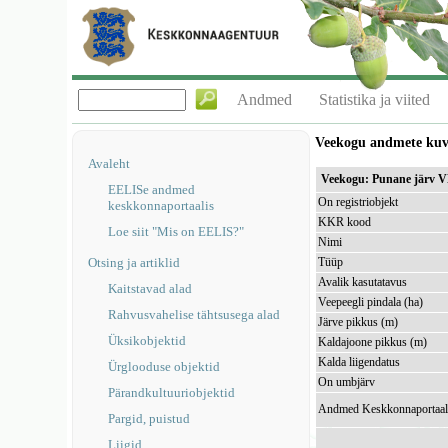
Andmed
Statistika ja viited
Veekogu andmete ku
Avaleht
Veekogu: Punane järv 
EELISe andmed
On registriobjekt
keskkonnaportaalis
KKR kood
Loe siit "Mis on EELIS?"
Nimi
Otsing ja artiklid
Tüüp
Avalik kasutatavus
Kaitstavad alad
Veepeegli pindala (ha)
Rahvusvahelise tähtsusega alad
Järve pikkus (m)
Üksikobjektid
Kaldajoone pikkus (m)
Kalda liigendatus
Ürglooduse objektid
On umbjärv
Pärandkultuuriobjektid
Andmed Keskkonnaportaal
Pargid, puistud
Liigid