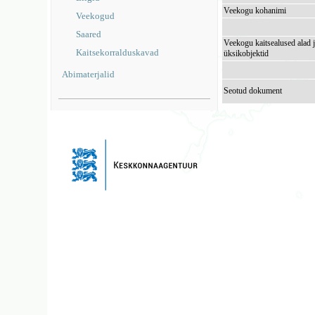
Veekogu kohanimi
Veekogud
Saared
Veekogu kaitsealused alad 
Kaitsekorralduskavad
üksikobjektid
Abimaterjalid
Seotud dokument