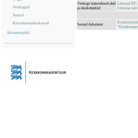
Veekogu kaitsealused alad
Lahemaa RP,
Veekogud
ja üksikobjektid
Lahemaa rah
Saared
Keskkonnamini
Kaitsekorralduskavad
Seotud dokument
"Keskkonnareg
Abimaterjalid