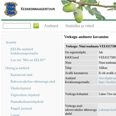
Andmed
Statistika ja viited
Veekogu andmete kuvamine
Avaleht
Veekogu: Nimi teadmata VEE431750
EELISe andmed
On registriobjekt
Jah
keskkonnaportaalis
KKR kood
VEE4317500
Loe siit "Mis on EELIS?"
Nimi
Nimi teadmat
Otsing ja artiklid
Tüüp
Allikas
Avalik kasutatavus
Ei ole avalik 
Kaitstavad alad
Andmed
Ava objekti 
Rahvusvahelise tähtsusega alad
Keskkonnaportaalis:
https://keskko
Üksikobjektid
Veekogu kohanimi
Lääne-Viru ma
Ürglooduse objektid
Pärandkultuuriobjektid
Veekogu asub
Pargid, puistud
rahvusvahelise tähtsusega
Lahemaa lood
aladel
Liigid