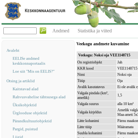
Andmed
Statistika ja viited
Veekogu andmete kuvamine
Avaleht
Veekogu: Noksi oja VEE1148715
EELISe andmed
On registriobjekt
Jah
keskkonnaportaalis
KKR kood
VEE1148715
Loe siit "Mis on EELIS?"
Nimi
Noksi oja
Otsing ja artiklid
Tüüp
Oja
Avalik kasutatavus
Ei ole avalik 
Kaitstavad alad
Valgala pindala (km²,
1,5
Rahvusvahelise tähtsusega alad
ametlik)
Valgala suurus
alla 10 km²
Üksikobjektid
Ametlik valgla
Valgala kirjeldus
Ürglooduse objektid
Maa-ameti 5x5
Pärandkultuuriobjektid
Lätte kohanimi
Pärnu maakond
Lätte tüüp
Määramata
Pargid, puistud
Suubla kohanimi
Pärnu maakond
Liigid