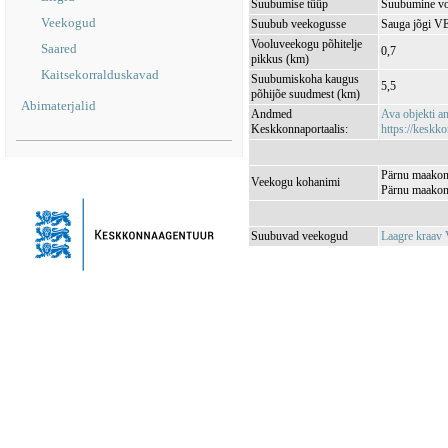
Suubumise tüüp
Suubumine vo
Veekogud
Suubub veekogusse
Sauga jõgi 
Vooluveekogu põhitelje
Saared
0,7
pikkus (km)
Kaitsekorralduskavad
Suubumiskoha kaugus
5,5
põhijõe suudmest (km)
Abimaterjalid
Andmed
Ava objekti 
Keskkonnaportaalis:
https://keskko
Pärnu maakond
Veekogu kohanimi
Pärnu maakond
Suubuvad veekogud
Laagre kraa