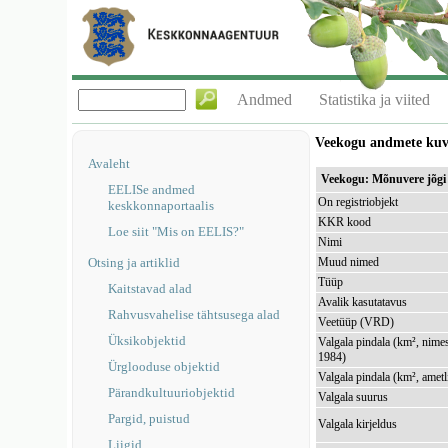
Andmed
Statistika ja viited
Veekogu andmete ku
Avaleht
Veekogu: Mõnuvere jõg
EELISe andmed
On registriobjekt
keskkonnaportaalis
KKR kood
Loe siit "Mis on EELIS?"
Nimi
Otsing ja artiklid
Muud nimed
Tüüp
Kaitstavad alad
Avalik kasutatavus
Rahvusvahelise tähtsusega alad
Veetüüp (VRD)
Üksikobjektid
Valgala pindala (km², nimes
1984)
Ürglooduse objektid
Valgala pindala (km², ametl
Pärandkultuuriobjektid
Valgala suurus
Pargid, puistud
Valgala kirjeldus
Liigid