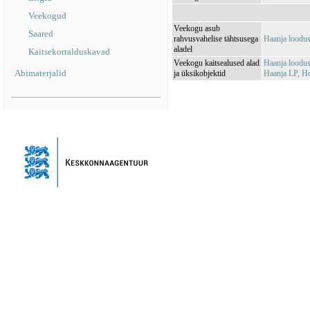
Veekogud
Veekogu asub
Saared
rahvusvahelise tähtsusega
Haanja loodu
aladel
Kaitsekorralduskavad
Veekogu kaitsealused alad
Haanja loodu
Abimaterjalid
ja üksikobjektid
Haanja LP, H