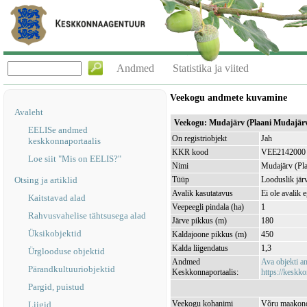
Andmed
Statistika ja viited
Veekogu andmete kuvamine
Avaleht
Veekogu: Mudajärv (Plaani Mudajä
EELISe andmed
On registriobjekt
Jah
keskkonnaportaalis
KKR kood
VEE2142000
Loe siit "Mis on EELIS?"
Nimi
Mudajärv (Pl
Otsing ja artiklid
Tüüp
Looduslik jär
Avalik kasutatavus
Ei ole avalik 
Kaitstavad alad
Veepeegli pindala (ha)
1
Rahvusvahelise tähtsusega alad
Järve pikkus (m)
180
Üksikobjektid
Kaldajoone pikkus (m)
450
Kalda liigendatus
1,3
Ürglooduse objektid
Andmed
Ava objekti 
Pärandkultuuriobjektid
Keskkonnaportaalis:
https://keskko
Pargid, puistud
Veekogu kohanimi
Võru maakond,
Liigid