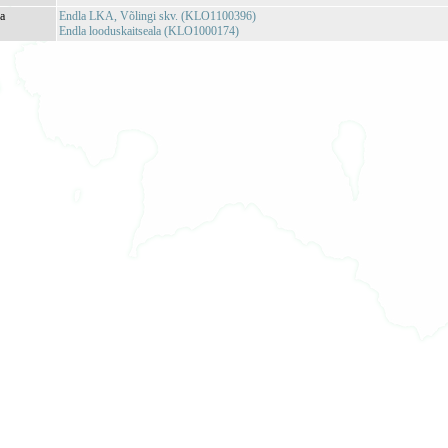
ja
Endla LKA, Võlingi skv. (KLO1100396)
Endla looduskaitseala (KLO1000174)