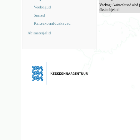
Veekogu kaitsealused alad 
Veekogud
üksikobjektid
Saared
Kaitsekorralduskavad
Abimaterjalid