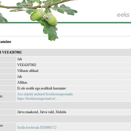
vamine
kad VEE4207002
Jah
VEE4207002
Vilbaste allikad
Jah
Allikas
Ei ole avalik ega avalikult kasutatav
Ava objekti andmed Keskkonnaportaalis
is:
https://keskkonnaportaal.ee/...
Järva maakond, Järva vald, Jõeküla
se
Endla loodusala EE0080172