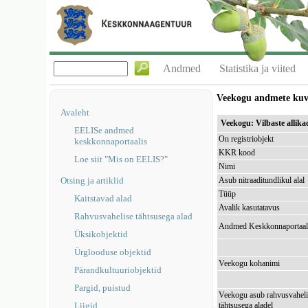
Andmed
Statistika ja viited
Veekogu andmete ku
Avaleht
Veekogu: Vilbaste alli
EELISe andmed
On registriobjekt
keskkonnaportaalis
KKR kood
Loe siit "Mis on EELIS?"
Nimi
Otsing ja artiklid
Asub nitraaditundlikul alal
Tüüp
Kaitstavad alad
Avalik kasutatavus
Rahvusvahelise tähtsusega alad
Andmed Keskkonnaportaal
Üksikobjektid
Ürglooduse objektid
Veekogu kohanimi
Pärandkultuuriobjektid
Pargid, puistud
Veekogu asub rahvusvaheli
Liigid
tähtsusega aladel