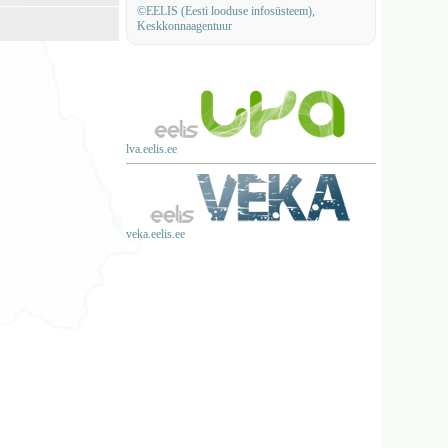
©EELIS (Eesti looduse infosüsteem),
Keskkonnaagentuur
lva.eelis.ee
veka.eelis.ee