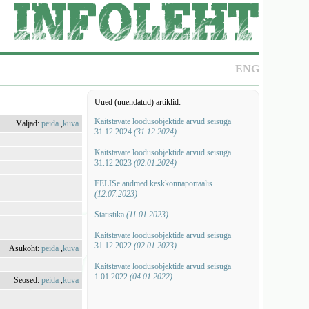
ENG
Uued (uuendatud) artiklid:
Kaitstavate loodusobjektide arvud seisuga
Väljad:
peida
,
kuva
31.12.2024
(31.12.2024)
Kaitstavate loodusobjektide arvud seisuga
31.12.2023
(02.01.2024)
EELISe andmed keskkonnaportaalis
(12.07.2023)
Statistika
(11.01.2023)
Kaitstavate loodusobjektide arvud seisuga
31.12.2022
(02.01.2023)
Asukoht:
peida
,
kuva
Kaitstavate loodusobjektide arvud seisuga
1.01.2022
(04.01.2022)
Seosed:
peida
,
kuva