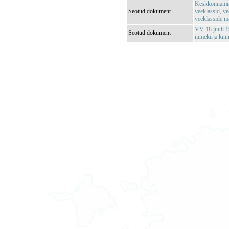
Keskkonnamin
Seotud dokument
veeklassid, ve
veeklasside m
VV 18.juuli 1
Seotud dokument
nimekirja kin