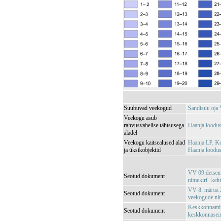
Suubuvad veekogud
Sandisuu oj
Veekogu asub
rahvusvahelise tähtsusega
Haanja loodu
aladel
Veekogu kaitsealused alad
Haanja LP, K
ja üksikobjektid
Haanja loodu
VV 09.detsemb
Seotud dokument
nimekiri" keh
VV 8. märtsi 2
Seotud dokument
veekogude nim
Keskkonnamini
Seotud dokument
keskkonnaseir