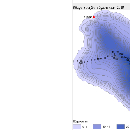
Rõuge_Suurjärv_sügavuskaart_2019