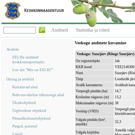
Andmed
Statistika ja viited
Veekogu andmete kuvamine
Avaleht
Veekogu: Suurjärv (Rõuge Suurjärv
EELISe andmed
On registriobjekt
Jah
keskkonnaportaalis
KKR kood
VEE2140300
Loe siit "Mis on EELIS?"
Nimi
Suurjärv (Rõu
Otsing ja artiklid
Tüüp
Looduslik jär
Avalik kasutatavus
Avalikult kasu
Kaitstavad alad
Veepeegli pindala (ha)
14,7
Rahvusvahelise tähtsusega alad
Keskmine sügavus (m)
13,2
Üksikobjektid
Maksimaalne sügavus (m)
38
Veepeegli pin
Ürglooduse objektid
Veetüüp (VRD)
kloriidivaesed
Pärandkultuuriobjektid
Valgala pindala (km²,
32,3
ametlik)
Pargid, puistud
Ametlik valgla
Valgala kirjeldus
Liigid
Maa-ameti 5x5