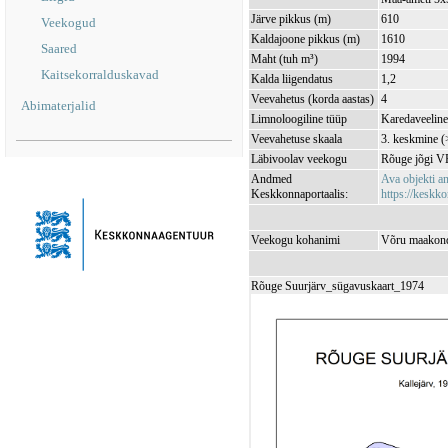
Järve pikkus (m)
610
Veekogud
Kaldajoone pikkus (m)
1610
Saared
Maht (tuh m³)
1994
Kaitsekorralduskavad
Kalda liigendatus
1,2
Veevahetus (korda aastas)
4
Abimaterjalid
Limnoloogiline tüüp
Karedaveeline 
Veevahetuse skaala
3. keskmine (
Läbivoolav veekogu
Rõuge jõgi 
Andmed
Ava objekti 
Keskkonnaportaalis:
https://keskko
Veekogu kohanimi
Võru maakond
Rõuge Suurjärv_sügavuskaart_1974