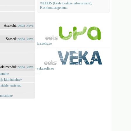
©EELIS (Eesti looduse infosüsteem),
Keskkonnaagentuur
Asukoht:
peida
,
kuva
Seosed:
peida
,
kuva
lva.eelis.ee
okumendid:
peida
,
kuva
veka.eelis.ee
stamine
rja kinnitamine»
sidele vastavad
nnitamine