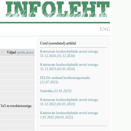
ENG
Uued (uuendatud) artiklid:
Kaitstavate loodusobjektide arvud seisuga
Väljad:
peida
,
kuva
31.12.2024
(31.12.2024)
Kaitstavate loodusobjektide arvud seisuga
31.12.2023
(02.01.2024)
EELISe andmed keskkonnaportaalis
(12.07.2023)
Statistika
(11.01.2023)
Kaitstavate loodusobjektide arvud seisuga
31.12.2022
(02.01.2023)
i 5x5 m resolutsiooniga
Kaitstavate loodusobjektide arvud seisuga
1.01.2022
(04.01.2022)