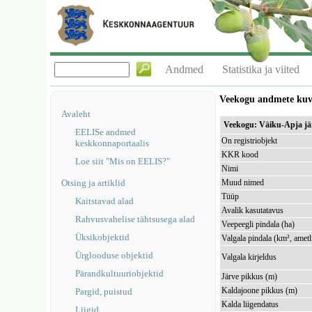
Andmed
Statistika ja viited
Veekogu andmete ku
Avaleht
Veekogu: Väiku-Apja j
EELISe andmed
On registriobjekt
keskkonnaportaalis
KKR kood
Loe siit "Mis on EELIS?"
Nimi
Otsing ja artiklid
Muud nimed
Tüüp
Kaitstavad alad
Avalik kasutatavus
Rahvusvahelise tähtsusega alad
Veepeegli pindala (ha)
Üksikobjektid
Valgala pindala (km², ametl
Ürglooduse objektid
Valgala kirjeldus
Pärandkultuuriobjektid
Järve pikkus (m)
Kaldajoone pikkus (m)
Pargid, puistud
Kalda liigendatus
Liigid