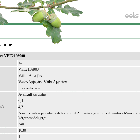
vamine
ärv VEE2136900
Jah
VEE2136900
Väiku-Apja järv
Väike-Apja järv, Väike Apja järv
Looduslik järv
Avalikult kasutatav
6,4
ik)
4,2
Ametlik valgla pindala modelleeritud 2021. aasta alguse seisule vastava Maa-amet
kõrgusmudeli järgi.
340
1030
1,1