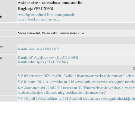
Atsidotroofne e. mineraalmaa huumustoiteline
Hargla oja VEE1159300
Ava objekti andmed Keskkonnaportaalis
is:
https://keskkonnaportaal.ee/...
Valga maakond, Valga vald, Koobassaare küla
se
Karula loodusala EE0080671
ja
Karula RP, Apjajärve skv. (KLO1100804)
Karula rahvuspark (KLO1000242)
D
VV 09.detsembri.2021 nr 426 "Avalikult kasutatavate veekogude nimekiri" kehte
VV 8. märtsi 2012. a. korraldus nr. 116 «Avalikult kasutatavate veekogude nimeki
Keskkonnaministri 22.06.2001 määrus nr 33 "Pinnaveekogude veeklassid, veeklas
kvaliteedinäitajate väärtused ning veeklasside määramise kord"
VV 18.juuli 1996.a. määrus nr. 191 Avalikult kasutatavate veekogude nimekirja ki