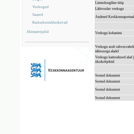
Limnoloogiline tüüp
Veekogud
Läbivoolav veekogu
Saared
Andmed Keskkonnaportaal
Kaitsekorralduskavad
Abimaterjalid
Veekogu kohanimi
Veekogu asub rahvusvaheli
tähtsusega aladel
Veekogu kaitsealused alad 
üksikobjektid
Seotud dokument
Seotud dokument
Seotud dokument
Seotud dokument