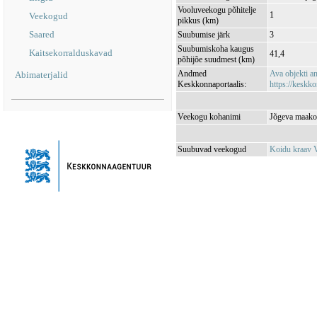
Vooluveekogu põhitelje
1
Veekogud
pikkus (km)
Saared
Suubumise järk
3
Suubumiskoha kaugus
Kaitsekorralduskavad
41,4
põhijõe suudmest (km)
Andmed
Ava objekti 
Abimaterjalid
Keskkonnaportaalis:
https://keskko
Veekogu kohanimi
Jõgeva maakon
Suubuvad veekogud
Koidu kraav