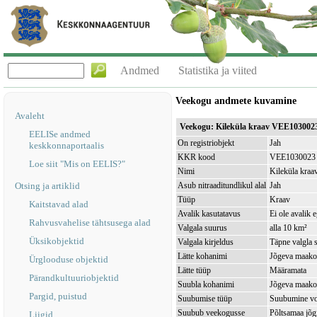
Andmed
Statistika ja viited
Veekogu andmete kuvamine
Avaleht
Veekogu: Kileküla kraav VEE103002
EELISe andmed
On registriobjekt
Jah
keskkonnaportaalis
KKR kood
VEE1030023
Loe siit "Mis on EELIS?"
Nimi
Kileküla kraa
Otsing ja artiklid
Asub nitraaditundlikul alal
Jah
Tüüp
Kraav
Kaitstavad alad
Avalik kasutatavus
Ei ole avalik 
Rahvusvahelise tähtsusega alad
Valgala suurus
alla 10 km²
Üksikobjektid
Valgala kirjeldus
Täpne valgla s
Lätte kohanimi
Jõgeva maakon
Ürglooduse objektid
Lätte tüüp
Määramata
Pärandkultuuriobjektid
Suubla kohanimi
Jõgeva maakon
Pargid, puistud
Suubumise tüüp
Suubumine vo
Suubub veekogusse
Põltsamaa jõ
Liigid