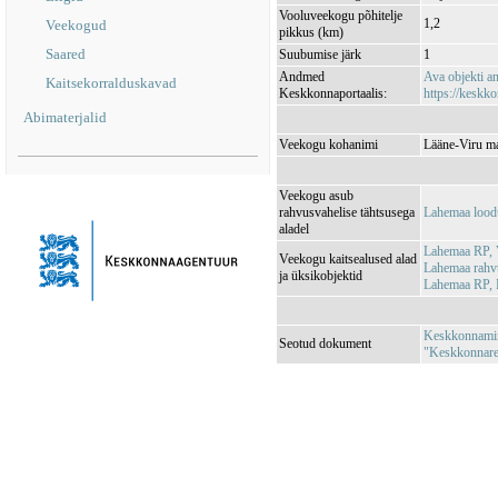
Vooluveekogu põhitelje
1,2
Veekogud
pikkus (km)
Saared
Suubumise järk
1
Andmed
Ava objekti 
Kaitsekorralduskavad
Keskkonnaportaalis:
https://keskko
Abimaterjalid
Veekogu kohanimi
Lääne-Viru ma
Veekogu asub
rahvusvahelise tähtsusega
Lahemaa lood
aladel
Lahemaa RP, 
Veekogu kaitsealused alad
Lahemaa rah
ja üksikobjektid
Lahemaa RP, 
Keskkonnamini
Seotud dokument
"Keskkonnareg