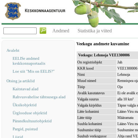
Andmed
Statistika ja viited
Veekogu andmete kuvamine
Avaleht
Veekogu: Lehmoja VEE1300006
EELISe andmed
On registriobjekt
Jah
keskkonnaportaalis
KKR kood
VEE1300006
Loe siit "Mis on EELIS?"
Nimi
Lehmoja
Otsing ja artiklid
Muud nimed
Remnispea oj
Tüüp
Oja
Kaitstavad alad
Avalik kasutatavus
Ei ole avalik 
Rahvusvahelise tähtsusega alad
Valgala suurus
alla 10 km²
Üksikobjektid
Valgala kirjeldus
Täpne valgla s
Lätte kohanimi
Lääne-Viru ma
Ürglooduse objektid
Lätte tüüp
Määramata
Pärandkultuuriobjektid
Suubla kohanimi
Lääne-Viru ma
Pargid, puistud
Suubumise tüüp
Suubumine m
Suubub veekogusse
Altja rand V
Liigid