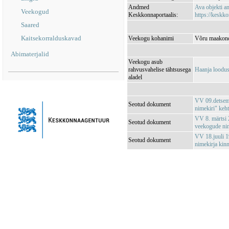
Andmed
Ava objekti 
Veekogud
Keskkonnaportaalis:
https://keskko
Saared
Kaitsekorralduskavad
Veekogu kohanimi
Võru maakond,
Abimaterjalid
Veekogu asub
rahvusvahelise tähtsusega
Haanja loodu
aladel
VV 09.detsemb
Seotud dokument
nimekiri" keh
VV 8. märtsi 2
Seotud dokument
veekogude nim
VV 18.juuli 1
Seotud dokument
nimekirja kin