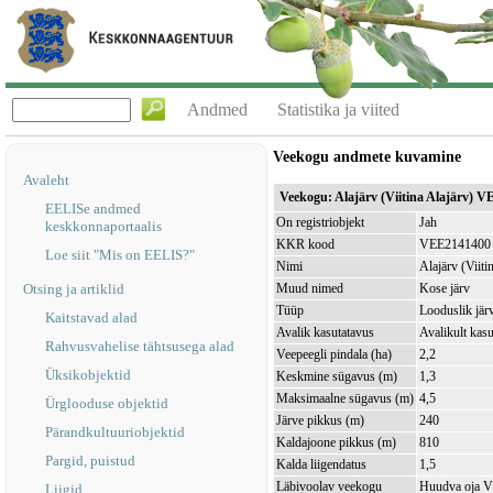
Andmed
Statistika ja viited
Veekogu andmete kuvamine
Avaleht
Veekogu: Alajärv (Viitina Alajärv) 
EELISe andmed
On registriobjekt
Jah
keskkonnaportaalis
KKR kood
VEE2141400
Loe siit "Mis on EELIS?"
Nimi
Alajärv (Viiti
Otsing ja artiklid
Muud nimed
Kose järv
Tüüp
Looduslik jär
Kaitstavad alad
Avalik kasutatavus
Avalikult kasu
Rahvusvahelise tähtsusega alad
Veepeegli pindala (ha)
2,2
Üksikobjektid
Keskmine sügavus (m)
1,3
Maksimaalne sügavus (m)
4,5
Ürglooduse objektid
Järve pikkus (m)
240
Pärandkultuuriobjektid
Kaldajoone pikkus (m)
810
Pargid, puistud
Kalda liigendatus
1,5
Läbivoolav veekogu
Huudva oja 
Liigid