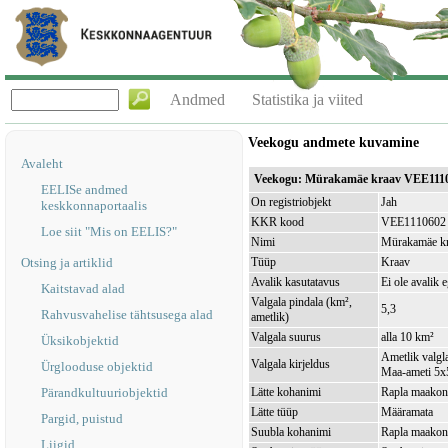
Andmed
Statistika ja viited
Veekogu andmete kuvamine
Avaleht
Veekogu: Mürakamäe kraav VEE111
EELISe andmed
On registriobjekt
Jah
keskkonnaportaalis
KKR kood
VEE1110602
Loe siit "Mis on EELIS?"
Nimi
Mürakamäe k
Otsing ja artiklid
Tüüp
Kraav
Avalik kasutatavus
Ei ole avalik 
Kaitstavad alad
Valgala pindala (km²,
5,3
Rahvusvahelise tähtsusega alad
ametlik)
Valgala suurus
alla 10 km²
Üksikobjektid
Ametlik valgla
Valgala kirjeldus
Ürglooduse objektid
Maa-ameti 5x5
Pärandkultuuriobjektid
Lätte kohanimi
Rapla maakond
Lätte tüüp
Määramata
Pargid, puistud
Suubla kohanimi
Rapla maakond
Liigid