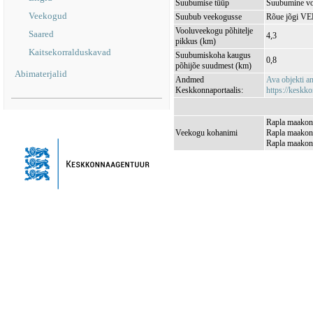
Suubumise tüüp
Suubumine vo
Veekogud
Suubub veekogusse
Rõue jõgi V
Vooluveekogu põhitelje
Saared
4,3
pikkus (km)
Kaitsekorralduskavad
Suubumiskoha kaugus
0,8
põhijõe suudmest (km)
Abimaterjalid
Andmed
Ava objekti 
Keskkonnaportaalis:
https://keskko
Rapla maakond
Veekogu kohanimi
Rapla maakond
Rapla maakond