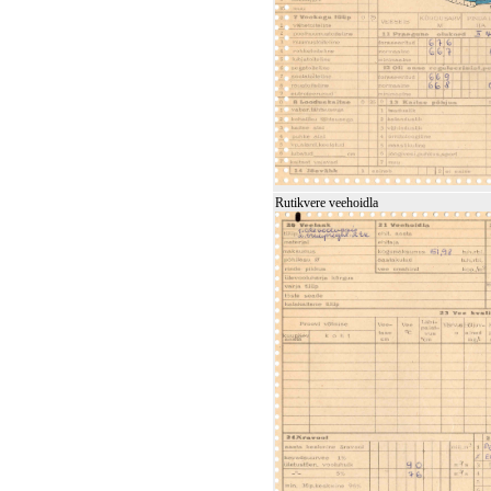
Rutikvere veehoidla