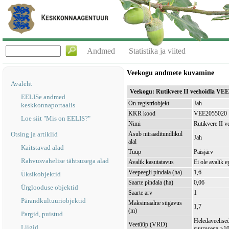
Andmed
Statistika ja viited
Veekogu andmete kuvamine
Avaleht
Veekogu: Rutikvere II veehoidla VE
EELISe andmed
On registriobjekt
Jah
keskkonnaportaalis
KKR kood
VEE2055020
Loe siit "Mis on EELIS?"
Nimi
Rutikvere II v
Otsing ja artiklid
Asub nitraaditundlikul
Jah
alal
Kaitstavad alad
Tüüp
Paisjärv
Rahvusvahelise tähtsusega alad
Avalik kasutatavus
Ei ole avalik e
Veepeegli pindala (ha)
1,6
Üksikobjektid
Saarte pindala (ha)
0,06
Ürglooduse objektid
Saarte arv
1
Pärandkultuuriobjektid
Maksimaalne sügavus
1,7
(m)
Pargid, puistud
Heledaveelised
Veetüüp (VRD)
Liigid
suurusega >1