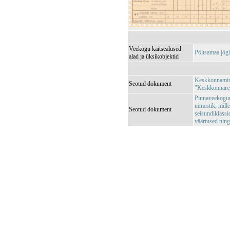
Veekogu kaitsealused
Põltsamaa jõ
alad ja üksikobjektid
Keskkonnamini
Seotud dokument
"Keskkonnareg
Pinnaveekogum
nimestik, mill
Seotud dokument
seisundiklassid
väärtused nin