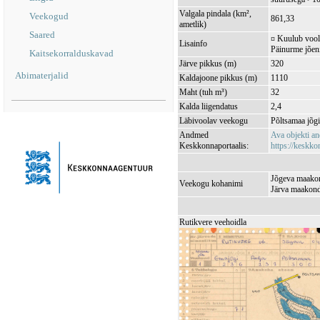
Valgala pindala (km²,
Veekogud
861,33
ametlik)
Saared
¤ Kuulub vool
Lisainfo
Päinurme jõeni
Kaitsekorralduskavad
Järve pikkus (m)
320
Abimaterjalid
Kaldajoone pikkus (m)
1110
Maht (tuh m³)
32
Kalda liigendatus
2,4
Läbivoolav veekogu
Põltsamaa jõ
Andmed
Ava objekti a
Keskkonnaportaalis:
https://keskkon
Jõgeva maakon
Veekogu kohanimi
Järva maakond,
Rutikvere veehoidla