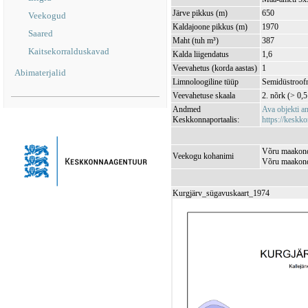
Järve pikkus (m)
650
Veekogud
Kaldajoone pikkus (m)
1970
Saared
Maht (tuh m³)
387
Kaitsekorralduskavad
Kalda liigendatus
1,6
Veevahetus (korda aastas)
1
Abimaterjalid
Limnoloogiline tüüp
Semidüstroofn
Veevahetuse skaala
2. nõrk (> 0,5
Andmed
Ava objekti 
Keskkonnaportaalis:
https://keskko
Võru maakond
Veekogu kohanimi
Võru maakond
Kurgjärv_sügavuskaart_1974