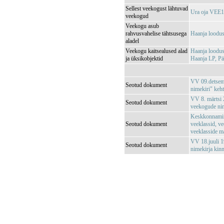
Sellest veekogust lähtuvad
Ura oja VEE
veekogud
Veekogu asub
rahvusvahelise tähtsusega
Haanja loodu
aladel
Veekogu kaitsealused alad
Haanja loodu
ja üksikobjektid
Haanja LP, P
VV 09.detsemb
Seotud dokument
nimekiri" keh
VV 8. märtsi 2
Seotud dokument
veekogude nim
Keskkonnamin
Seotud dokument
veeklassid, ve
veeklasside m
VV 18.juuli 1
Seotud dokument
nimekirja kin