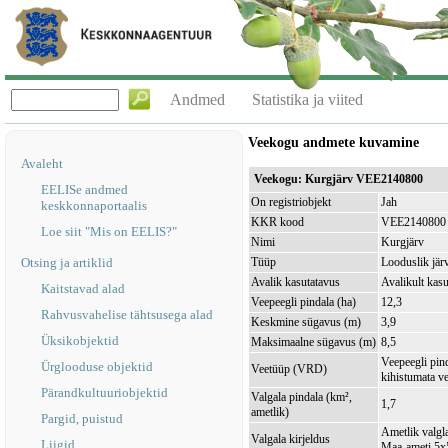
Andmed
Statistika ja viited
Veekogu andmete kuvamine
Avaleht
Veekogu: Kurgjärv VEE2140800
EELISe andmed
On registriobjekt
Jah
keskkonnaportaalis
KKR kood
VEE2140800
Loe siit "Mis on EELIS?"
Nimi
Kurgjärv
Otsing ja artiklid
Tüüp
Looduslik jär
Avalik kasutatavus
Avalikult kasu
Kaitstavad alad
Veepeegli pindala (ha)
12,3
Rahvusvahelise tähtsusega alad
Keskmine sügavus (m)
3,9
Üksikobjektid
Maksimaalne sügavus (m)
8,5
Veepeegli pin
Ürglooduse objektid
Veetüüp (VRD)
kihistumata v
Pärandkultuuriobjektid
Valgala pindala (km²,
1,7
ametlik)
Pargid, puistud
Ametlik valgla
Valgala kirjeldus
Liigid
Maa-ameti 5x5