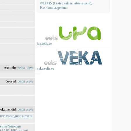
©EELIS (Eesti looduse infosüsteem),
Keskkonnaagentuur
lva.eelis.ee
Asukoht:
peida
,
kuva
veka.eelis.ee
Seosed:
peida
,
kuva
okumendid:
peida
,
kuva
istri veekogude nimistu
istrite Nõukogu
 30.03.1982 istungi