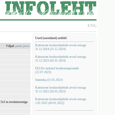
ENG
Uued (uuendatud) artiklid:
Kaitstavate loodusobjektide arvud seisuga
Väljad:
peida
,
kuva
31.12.2024
(31.12.2024)
Kaitstavate loodusobjektide arvud seisuga
31.12.2023
(02.01.2024)
EELISe andmed keskkonnaportaalis
(12.07.2023)
Statistika
(11.01.2023)
Kaitstavate loodusobjektide arvud seisuga
31.12.2022
(02.01.2023)
Kaitstavate loodusobjektide arvud seisuga
i 5x5 m resolutsiooniga
1.01.2022
(04.01.2022)