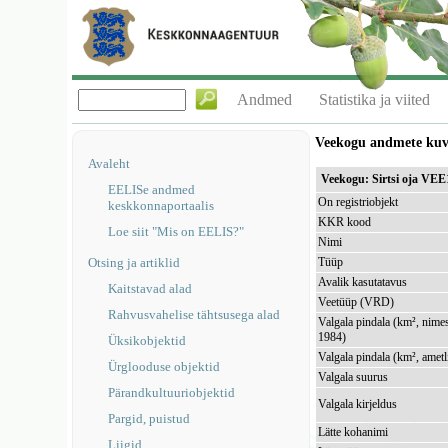
Andmed
Statistika ja viited
Veekogu andmete ku
Avaleht
Veekogu: Sirtsi oja VE
EELISe andmed
On registriobjekt
keskkonnaportaalis
KKR kood
Loe siit "Mis on EELIS?"
Nimi
Otsing ja artiklid
Tüüp
Avalik kasutatavus
Kaitstavad alad
Veetüüp (VRD)
Rahvusvahelise tähtsusega alad
Valgala pindala (km², nimes
1984)
Üksikobjektid
Valgala pindala (km², ametl
Ürglooduse objektid
Valgala suurus
Pärandkultuuriobjektid
Valgala kirjeldus
Pargid, puistud
Lätte kohanimi
Liigid