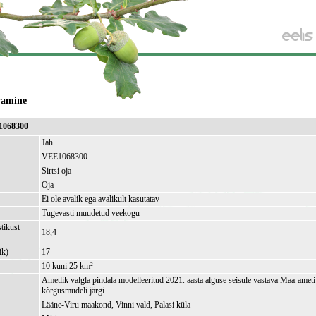
vamine
E1068300
Jah
VEE1068300
Sirtsi oja
Oja
Ei ole avalik ega avalikult kasutatav
Tugevasti muudetud veekogu
tikust
18,4
ik)
17
10 kuni 25 km²
Ametlik valgla pindala modelleeritud 2021. aasta alguse seisule vastava Maa-amet
kõrgusmudeli järgi.
Lääne-Viru maakond, Vinni vald, Palasi küla