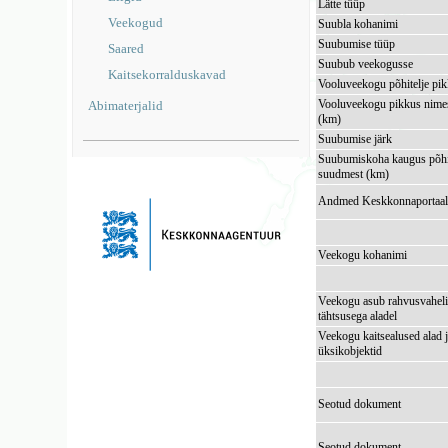
Lätte tüüp
Veekogud
Suubla kohanimi
Suubumise tüüp
Saared
Suubub veekogusse
Kaitsekorralduskavad
Vooluveekogu põhitelje pi
Vooluveekogu pikkus nimes
Abimaterjalid
(km)
Suubumise järk
Suubumiskoha kaugus põhi
suudmest (km)
Andmed Keskkonnaportaal
Veekogu kohanimi
Veekogu asub rahvusvaheli
tähtsusega aladel
Veekogu kaitsealused alad 
üksikobjektid
Seotud dokument
Seotud dokument