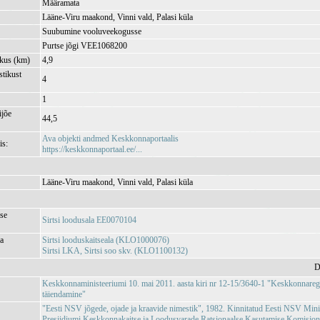
Määramata
Lääne-Viru maakond, Vinni vald, Palasi küla
Suubumine vooluveekogusse
Purtse jõgi VEE1068200
kkus (km)
4,9
tikust
4
1
jõe
44,5
Ava objekti andmed Keskkonnaportaalis
is:
https://keskkonnaportaal.ee/...
Lääne-Viru maakond, Vinni vald, Palasi küla
se
Sirtsi loodusala EE0070104
ja
Sirtsi looduskaitseala (KLO1000076)
Sirtsi LKA, Sirtsi soo skv. (KLO1100132)
D
Keskkonnaministeeriumi 10. mai 2011. aasta kiri nr 12-15/3640-1 "Keskkonnareg
täiendamine"
"Eesti NSV jõgede, ojade ja kraavide nimestik", 1982. Kinnitatud Eesti NSV Min
Presiidiumi Keskkonnakaitse ja Loodusvarade Ratsionaalse Kasutamise Komisjoni