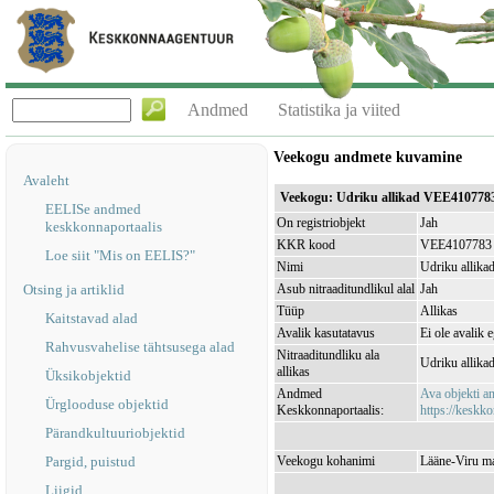
Andmed
Statistika ja viited
Veekogu andmete kuvamine
Avaleht
Veekogu: Udriku allikad VEE410778
EELISe andmed
On registriobjekt
Jah
keskkonnaportaalis
KKR kood
VEE4107783
Loe siit "Mis on EELIS?"
Nimi
Udriku allika
Otsing ja artiklid
Asub nitraaditundlikul alal
Jah
Tüüp
Allikas
Kaitstavad alad
Avalik kasutatavus
Ei ole avalik 
Rahvusvahelise tähtsusega alad
Nitraaditundliku ala
Udriku allik
allikas
Üksikobjektid
Andmed
Ava objekti 
Ürglooduse objektid
Keskkonnaportaalis:
https://keskko
Pärandkultuuriobjektid
Pargid, puistud
Veekogu kohanimi
Lääne-Viru ma
Liigid