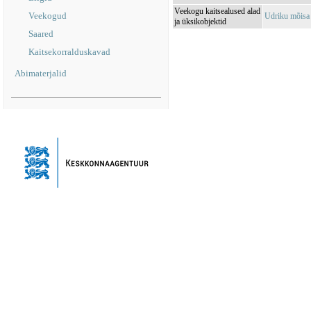
Veekogu kaitsealused alad
Veekogud
Udriku mõisa
ja üksikobjektid
Saared
Kaitsekorralduskavad
Abimaterjalid