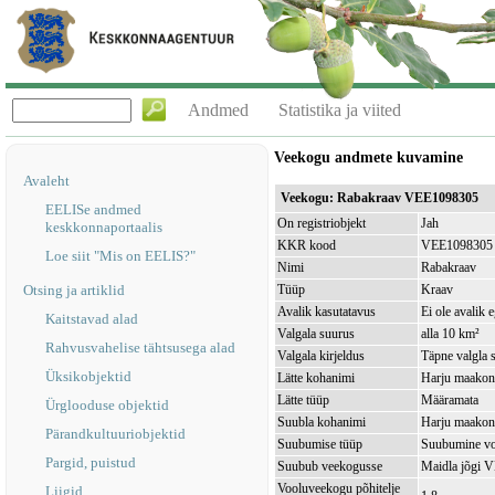
Andmed
Statistika ja viited
Veekogu andmete kuvamine
Avaleht
Veekogu: Rabakraav VEE1098305
EELISe andmed
On registriobjekt
Jah
keskkonnaportaalis
KKR kood
VEE1098305
Loe siit "Mis on EELIS?"
Nimi
Rabakraav
Otsing ja artiklid
Tüüp
Kraav
Avalik kasutatavus
Ei ole avalik 
Kaitstavad alad
Valgala suurus
alla 10 km²
Rahvusvahelise tähtsusega alad
Valgala kirjeldus
Täpne valgla s
Üksikobjektid
Lätte kohanimi
Harju maakon
Lätte tüüp
Määramata
Ürglooduse objektid
Suubla kohanimi
Harju maakon
Pärandkultuuriobjektid
Suubumise tüüp
Suubumine vo
Pargid, puistud
Suubub veekogusse
Maidla jõgi 
Vooluveekogu põhitelje
Liigid