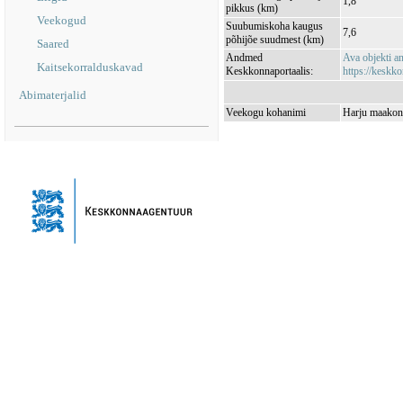
1,8
pikkus (km)
Veekogud
Suubumiskoha kaugus
7,6
põhijõe suudmest (km)
Saared
Andmed
Ava objekti 
Kaitsekorralduskavad
Keskkonnaportaalis:
https://keskko
Abimaterjalid
Veekogu kohanimi
Harju maakon