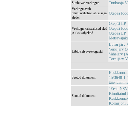
Tuubaoja 
Suubuvad veekogud
Veekogu asub
Otepää loo
rahvusvahelise tähtsusega
aladel
Otepää LP,
Otepää loo
Veekogu kaitsealused alad
ja üksikobjektid
Otepää LP,
Metsavajaku
Lutsu järv
Veskijärv 
Läbib seisuveekogusid
Vahejärv (
Tornijärv 
Keskkonnami
15/3640-1 "
Seotud dokument
täiendamin
"Eesti NSV 
Kinnitatud 
Seotud dokument
Keskkonnaka
Komisjoni 3