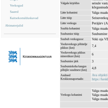
seisule vas
Valgala kirjeldus
Veekogud
kõrgusmudel
Saared
Valga maako
Lätte kohanimi
Seisuveeko
Kaitsekorralduskavad
Lätte tüüp
Peräjärv (
Lätte veekogu
Abimaterjalid
Valga maako
Suubla kohanimi
Suubumine 
Suubumise tüüp
Voki oja 
Suubub veekogusse
Vooluveekogu põhitelje
7,4
pikkus (km)
Vooluveekogu pikkus
6
nimestikust (km)
3
Suubumise järk
Suubumiskoha kaugus
4,8
põhijõe suudmest (km)
Ava objekt
Andmed
Keskkonnaportaalis:
https://kesk
Valga maako
Valga maako
Veekogu kohanimi
Valga maako