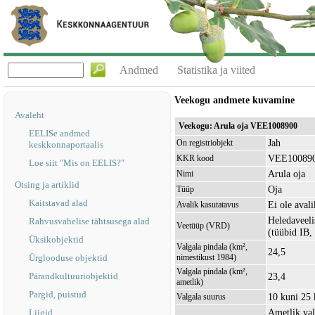
Andmed
Statistika ja viited
Veekogu andmete kuvamine
Avaleht
Veekogu: Arula oja VEE1008900
EELISe andmed
Jah
On registriobjekt
keskkonnaportaalis
VEE10089
KKR kood
Loe siit "Mis on EELIS?"
Arula oja
Nimi
Otsing ja artiklid
Oja
Tüüp
Kaitstavad alad
Ei ole avali
Avalik kasutatavus
Heledaveeli
Rahvusvahelise tähtsusega alad
Veetüüp (VRD)
(tüübid IB,
Üksikobjektid
Valgala pindala (km²,
24,5
Ürglooduse objektid
nimestikust 1984)
Valgala pindala (km²,
Pärandkultuuriobjektid
23,4
ametlik)
Pargid, puistud
10 kuni 25
Valgala suurus
Ametlik val
Liigid