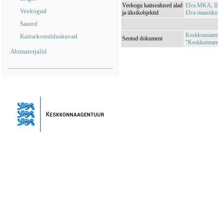
Veekogu kaitsealused alad
Elva MKA, Il
Veekogud
ja üksikobjektid
Elva maastik
Saared
Keskkonnamini
Kaitsekorralduskavad
Seotud dokument
"Keskkonnareg
Abimaterjalid