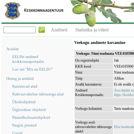
Andmed
Statistika ja viited
Veekogu andmete kuvamine
Avaleht
Veekogu: Nimi teadmata VEE410590
EELISe andmed
On registriobjekt
Jah
keskkonnaportaalis
KKR kood
VEE4105900
Loe siit "Mis on EELIS?"
Nimi
Nimi teadmat
Otsing ja artiklid
Tüüp
Allikas
Avalik kasutatavus
Ei ole avalik 
Kaitstavad alad
Andmed
Ava objekti 
Rahvusvahelise tähtsusega alad
Keskkonnaportaalis:
https://keskko
Üksikobjektid
Veekogu kohanimi
Tartu maakond
Ürglooduse objektid
Pärandkultuuriobjektid
Veekogu asub
Pargid, puistud
rahvusvahelise tähtsusega
Elva loodusa
aladel
Liigid