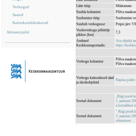
Lätte tüüp
Määramata
Veekogud
Suubla kohanimi
Põlva maakond
Saared
Suubumise tüüp
Suubumine se
Kaitsekorralduskavad
Suubub veekogusse
Peipsi järv 
Vooluveekogu põhitelje
Abimaterjalid
7,3
pikkus (km)
Andmed
Ava objekti 
Keskkonnaportaalis:
https://keskko
Põlva maakond
Veekogu kohanimi
Põlva maakond
Veekogu kaitsealused alad
Räpina poldr
ja üksikobjektid
„Riigi poolt k
Seotud dokument
3. jaanuari 20
a korralduse 
" Riigi poolt 
Seotud dokument
3. jaanuari 20
sõnastuses