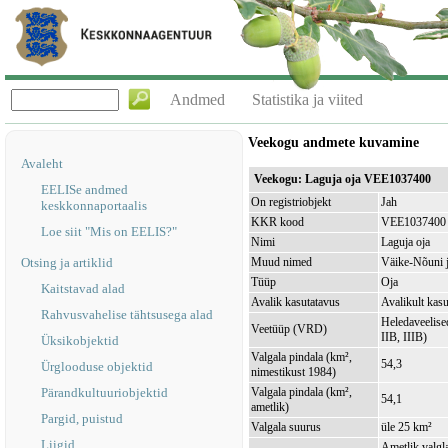
Andmed
Statistika ja viited
Veekogu andmete kuvamine
Avaleht
Veekogu: Laguja oja VEE1037400
EELISe andmed
On registriobjekt
Jah
keskkonnaportaalis
KKR kood
VEE1037400
Loe siit "Mis on EELIS?"
Nimi
Laguja oja
Otsing ja artiklid
Muud nimed
Väike-Nõuni j
Tüüp
Oja
Kaitstavad alad
Avalik kasutatavus
Avalikult kasu
Rahvusvahelise tähtsusega alad
Heledaveelised
Veetüüp (VRD)
IIB, IIIB)
Üksikobjektid
Valgala pindala (km²,
54,3
Ürglooduse objektid
nimestikust 1984)
Pärandkultuuriobjektid
Valgala pindala (km²,
54,1
ametlik)
Pargid, puistud
Valgala suurus
üle 25 km²
Liigid
Ametlik valgla