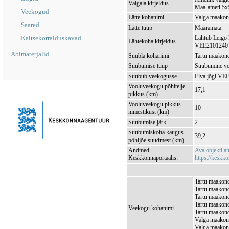
Valgala kirjeldus
Maa-ameti 5x5
Veekogud
Lätte kohanimi
Valga maakond
Saared
Lätte tüüp
Määramata
Kaitsekorralduskavad
Lähtub Leigo 
Lähtekoha kirjeldus
VEE2101240 pi
Abimaterjalid
Suubla kohanimi
Tartu maakond
Suubumise tüüp
Suubumine vo
Suubub veekogusse
Elva jõgi VE
Vooluveekogu põhitelje
17,1
pikkus (km)
Vooluveekogu pikkus
10
nimestikust (km)
Suubumise järk
2
Suubumiskoha kaugus
39,2
põhijõe suudmest (km)
Andmed
Ava objekti 
Keskkonnaportaalis:
https://keskko
Tartu maakond
Tartu maakond
Tartu maakond
Tartu maakond
Veekogu kohanimi
Tartu maakond
Valga maakond
Valga maakond