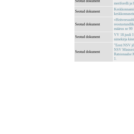
Seotud dokument
meriforelli ja
Keskkonnamini
Seotud dokument
keskkonnaseir
«Heitveesuubl
Seotud dokument
reostustundli
määrus nr 99
VV 18.juuli 1
Seotud dokument
nimekirja kin
"Eesti NSV jõg
NSV Ministri
Seotud dokument
Ratsionaalse 
1.