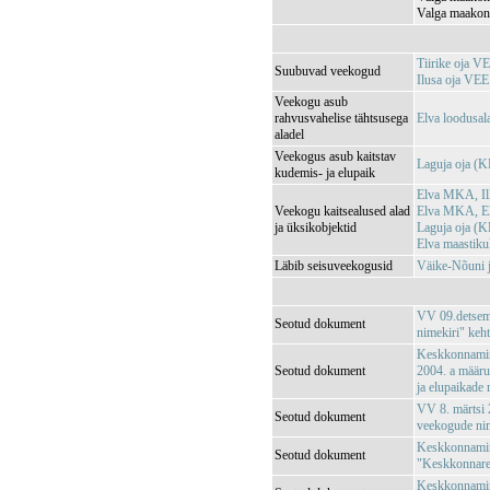
Valga maakond
Tiirike oja 
Suubuvad veekogud
Ilusa oja VE
Veekogu asub
rahvusvahelise tähtsusega
Elva loodusa
aladel
Veekogus asub kaitstav
Laguja oja (
kudemis- ja elupaik
Elva MKA, Il
Veekogu kaitsealused alad
Elva MKA, E
ja üksikobjektid
Laguja oja (
Elva maastik
Läbib seisuveekogusid
Väike-Nõuni
VV 09.detsemb
Seotud dokument
nimekiri" keh
Keskkonnamini
Seotud dokument
2004. a määrus
ja elupaikade
VV 8. märtsi 2
Seotud dokument
veekogude nim
Keskkonnamini
Seotud dokument
"Keskkonnareg
Keskkonnamini