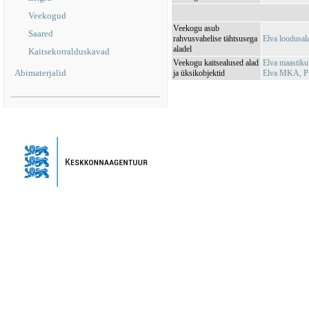
Veekogud
Veekogu asub
Saared
rahvusvahelise tähtsusega
Elva loodusa
aladel
Kaitsekorralduskavad
Veekogu kaitsealused alad
Elva maastik
Abimaterjalid
ja üksikobjektid
Elva MKA, P