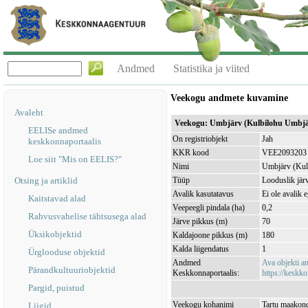
Andmed
Statistika ja viited
Veekogu andmete kuvamine
Avaleht
Veekogu: Umbjärv (Kulbilohu Umbj
EELISe andmed
On registriobjekt
Jah
keskkonnaportaalis
KKR kood
VEE2093203
Loe siit "Mis on EELIS?"
Nimi
Umbjärv (Kul
Otsing ja artiklid
Tüüp
Looduslik jär
Avalik kasutatavus
Ei ole avalik 
Kaitstavad alad
Veepeegli pindala (ha)
0,2
Rahvusvahelise tähtsusega alad
Järve pikkus (m)
70
Üksikobjektid
Kaldajoone pikkus (m)
180
Kalda liigendatus
1
Ürglooduse objektid
Andmed
Ava objekti 
Pärandkultuuriobjektid
Keskkonnaportaalis:
https://keskko
Pargid, puistud
Veekogu kohanimi
Tartu maakond
Liigid