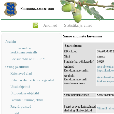
Andmed
Statistika ja viited
Saare andmete kuvamine
Avaleht
Saar: nimetu
EELISe andmed
KKR kood
SAA0003812
keskkonnaportaalis
Nimi
nimetu
Loe siit "Mis on EELIS?"
Pindala (ha, põhikaardilt)
0,029
Otsing ja artiklid
Andmed
Ava objekti 
Keskkonnaportaalis:
https://keskko
Kaitstavad alad
Asukoht
Ava objekti a
Keskkonnaportaali
Rahvusvahelise tähtsusega alad
keskkonnaporta
kaardirakenduses:
Üksikobjektid
Ürglooduse objektid
Saare haldusüksused
Saare maakond
Pärandkultuuriobjektid
Pargid, puistud
Saarel asuvad kaitsealused
Vilsandi rah
alad ning üksikobjektid
Liigid