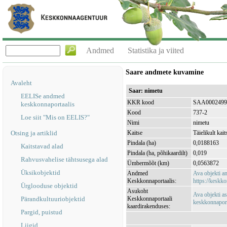
Andmed
Statistika ja viited
Saare andmete kuvamine
Avaleht
Saar: nimetu
EELISe andmed
KKR kood
SAA0002499
keskkonnaportaalis
Kood
737-2
Loe siit "Mis on EELIS?"
Nimi
nimetu
Otsing ja artiklid
Kaitse
Täielikult kait
Pindala (ha)
0,0188163
Kaitstavad alad
Pindala (ha, põhikaardilt)
0,019
Rahvusvahelise tähtsusega alad
Ümbermõõt (km)
0,0563872
Üksikobjektid
Andmed
Ava objekti 
Keskkonnaportaalis:
https://keskko
Ürglooduse objektid
Asukoht
Ava objekti a
Pärandkultuuriobjektid
Keskkonnaportaali
keskkonnaporta
kaardirakenduses:
Pargid, puistud
Liigid