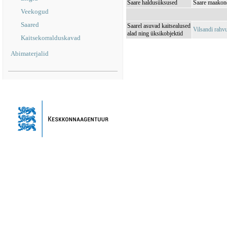
Saare haldusüksused
Saare maakond
Veekogud
Saared
Saarel asuvad kaitsealused
Vilsandi rah
alad ning üksikobjektid
Kaitsekorralduskavad
Abimaterjalid