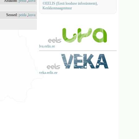
Asukoht:
peida
,
kuva
©EELIS (Eesti looduse infosüsteem),
Keskkonnaagentuur
Seosed:
peida
,
kuva
lva.eelis.ee
veka.eelis.ee