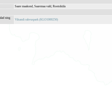
Saare maakond, Saaremaa vald, Rootsiküla
alad ning
Vilsandi rahvuspark (KLO1000250)