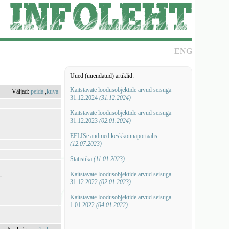
ENG
Uued (uuendatud) artiklid:
Kaitstavate loodusobjektide arvud seisuga
Väljad:
peida
,
kuva
31.12.2024
(31.12.2024)
Kaitstavate loodusobjektide arvud seisuga
31.12.2023
(02.01.2024)
EELISe andmed keskkonnaportaalis
(12.07.2023)
Statistika
(11.01.2023)
Kaitstavate loodusobjektide arvud seisuga
.
31.12.2022
(02.01.2023)
Kaitstavate loodusobjektide arvud seisuga
1.01.2022
(04.01.2022)