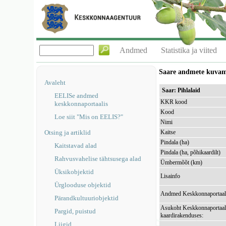
Andmed
Statistika ja viited
Saare andmete kuva
Avaleht
Saar: Pihlalaid
EELISe andmed
KKR kood
keskkonnaportaalis
Kood
Loe siit "Mis on EELIS?"
Nimi
Otsing ja artiklid
Kaitse
Pindala (ha)
Kaitstavad alad
Pindala (ha, põhikaardilt)
Rahvusvahelise tähtsusega alad
Ümbermõõt (km)
Üksikobjektid
Lisainfo
Ürglooduse objektid
Andmed Keskkonnaportaal
Pärandkultuuriobjektid
Asukoht Keskkonnaportaal
Pargid, puistud
kaardirakenduses:
Liigid