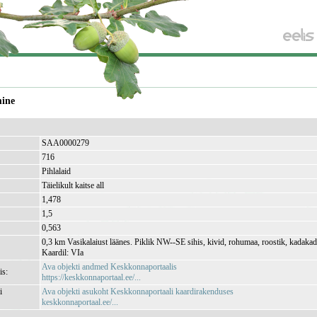
mine
SAA0000279
716
Pihlalaid
Täielikult kaitse all
1,478
1,5
0,563
0,3 km Vasikalaiust läänes. Piklik NW--SE sihis, kivid, rohumaa, roostik, kadakad
Kaardil: VIa
Ava objekti andmed Keskkonnaportaalis
is:
https://keskkonnaportaal.ee/...
i
Ava objekti asukoht Keskkonnaportaali kaardirakenduses
keskkonnaportaal.ee/...