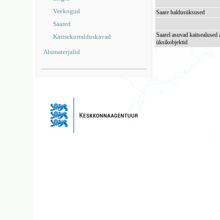
Veekogud
Saare haldusüksused
Saared
Saarel asuvad kaitsealused 
Kaitsekorralduskavad
üksikobjektid
Abimaterjalid