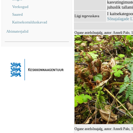
kasvutingimust
Veekogud
juhuslik tallam
I kaitsekategoo
Saared
Liigi tegevuskava
Sõnajalagade 
Kaitsekorralduskavad
Abimaterjalid
Ogane astelsõnajalg, autor: Anneli Palo, 
Ogane astelsõnajalg, autor: Anneli Palo, 