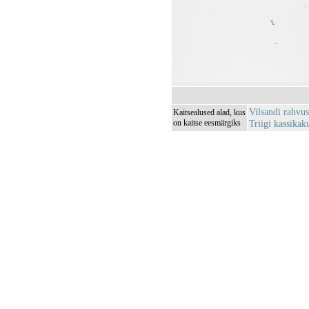
Vilsandi rahv
Kaitsealused alad, kus
on kaitse eesmärgiks
Triigi kassika