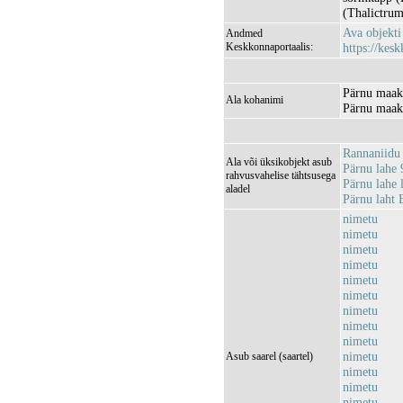
(Thalictrum
Ava objekt
Andmed
Keskkonnaportaalis:
https://kesk
Pärnu maak
Ala kohanimi
Pärnu maako
Rannaniidu
Ala või üksikobjekt asub
Pärnu lahe 
rahvusvahelise tähtsusega
Pärnu lahe
aladel
Pärnu laht
nimetu
nimetu
nimetu
nimetu
nimetu
nimetu
nimetu
nimetu
nimetu
nimetu
Asub saarel (saartel)
nimetu
nimetu
nimetu