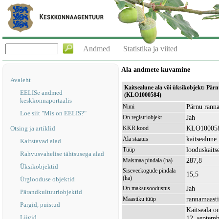
Andmed
Statistika ja viited
Ala andmete kuvamine
Avaleht
Kaitsealune ala või üksikobjekt: Pär
EELISe andmed
(KLO1000584)
keskkonnaportaalis
Pärnu ranna
Nimi
Loe siit "Mis on EELIS?"
Jah
On registriobjekt
KLO10005
Otsing ja artiklid
KKR kood
kaitsealune
Ala staatus
Kaitstavad alad
looduskaits
Tüüp
Rahvusvahelise tähtsusega alad
287,8
Maismaa pindala (ha)
Üksikobjektid
Siseveekogude pindala
15,5
(ha)
Ürglooduse objektid
Jah
On maksusoodustus
Pärandkultuuriobjektid
rannamaast
Maastiku tüüp
Pargid, puistud
Kaitseala 
Liigid
12. septemb