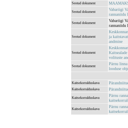
MAAMAKSU
Seotud dokument
Vabariigi V
Seotud dokument
rannaniidu l
Vabariigi V
Seotud dokument
rannaniidu 
Keskkonnami
ja kaitstava
Seotud dokument
andmine
Keskkonnami
Kaitsealade 
Seotud dokument
volituste a
Pärnu linna
Seotud dokument
looduse obje
Pärandniitu
Kaitsekorralduskava
Pärandniitu
Kaitsekorralduskava
Pärnu ranna
Kaitsekorralduskava
kaitsekorra
Pärnu ranna
Kaitsekorralduskava
kaitsekorra