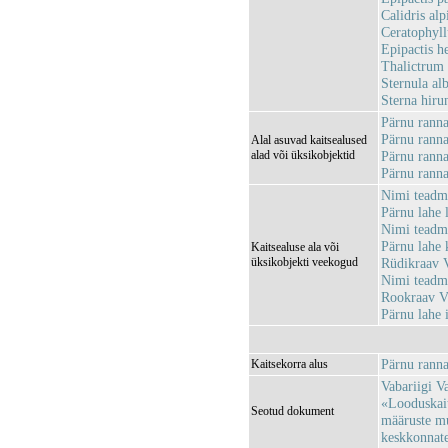
Calidris alp
Ceratophyl
Epipactis he
Thalictrum 
Sternula alb
Sterna hirun
Pärnu rann
Pärnu rann
Alal asuvad kaitsealused
alad või üksikobjektid
Pärnu rann
Pärnu rann
Nimi tead
Pärnu lahe
Nimi tead
Pärnu lahe
Kaitsealuse ala või
üksikobjekti veekogud
Rüdikraav
Nimi tead
Rookraav 
Pärnu lahe
Pärnu rannan
Kaitsekorra alus
Vabariigi V
«Looduskait
Seotud dokument
määruste m
keskkonnatee