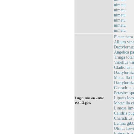
nimetu
nimetu
nimetu
nimetu
nimetu
nimetu
Platanthera
Allium vine
Dactylorhiz
Angelica pa
Tringa totan
Vanellus van
Gladiolus i
Dactylorhiz
Motacilla f
Dactylorhiz
Charadrius 
Petasites sp
Liparis loes
Liigid, mis on kaitse
eesmärgiks
Motacilla c
Limosa limo
Calidris pu
Charadrius h
Lemna gibb
Ulmus laev
Epipactis pa