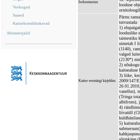
Iseloomustus
looduse obje
Veekogud
ornitoloogil
Saared
Pärnu ranna
tutvustada:
Kaitsekorralduskavad
1) elupaig
looduslike 
Abimaterjalid
taimestiku 
nimetab I l
(1140), ran
valged luite
(2130*) nin
2) nõukogu 
kaitsealuse 
3) liike, k
2009/147/EÜ
Kaitse eesmärgi kirjeldus
26.01.2010, 
vanellus), 
(Tringa tota
albifrons), 
4) rändlinn
liivatüll (C
kuldhänilan
5) kaitseal
submersum),
kahkjaspuna
sõrmkäpp (D