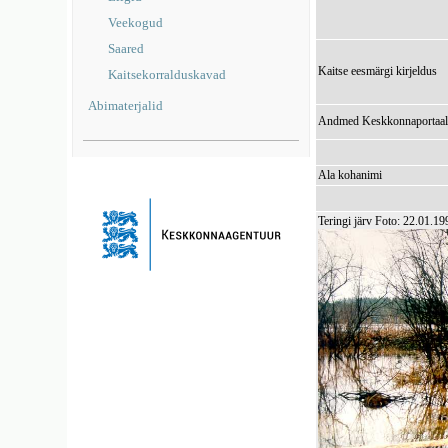
Veekogud
Saared
Kaitse eesmärgi kirjeldus
Kaitsekorralduskavad
Abimaterjalid
Andmed Keskkonnaportaal
Ala kohanimi
Teringi järv Foto: 22.01.