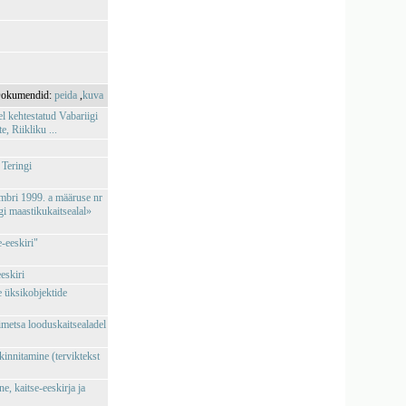
okumendid:
peida
,
kuva
l kehtestatud Vabariigi
 Riikliku ...
 Teringi
embri 1999. a määruse nr
i maastikukaitsealal»
e-eeskiri"
eskiri
e üksikobjektide
metsa looduskaitsealadel
 kinnitamine (terviktekst
e, kaitse-eeskirja ja