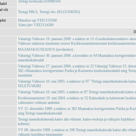
Teringi loodusala EE0080504
ladel
ad või
Teringi MKA, Teringi skv. (KLO1100283)
jekti
Matsikse oja VEE1153500
Alatsi järv VEE2114200
D
Vabariigi Valitsuse 19. jaanuari 2009. a määrus nr 13 «Looduskaitseseaduse» aluse
Valitsuse määruste muutmine seoses Keskkonnaministeeriumi keskkonnateenistuste,
MAAMAKSUSEADUS (terviktekst)
Vabariigi Valitsuse 30. jaanuari 2006. a korraldus nr 64 Maamaksu korrigeerimine
maastikukaitsealal
Vabariigi Valitsuse 27. jaanuari 2006. a määrus nr 25 Vabariigi Valitsuse 15. dets
382 «Maamaksu korrigeerimine Parika ja Kurimetsa looduskaitsealadel ning Tering
muutmine
Vabariigi Valitsuse 10. mai 2005. a määruse nr 97 "Teringi maastikukaitseala kaits
SELETUSKIRI
Vabariigi Valitsuse 10. mai 2005. a määrus nr 97 Teringi maastikukaitseala kaitse-e
Keskkonnaministri 19. mai 2004. a määrus nr 52 Kaitsealade ja kaitstavate loodus
valitsemise volituste andmine
VV 15. detsembri 1999. a määrus nr 382 Maamaksu korrigeerimine Parika ja Kuri
ning Teringi maastikukaitsealal
Teringi maastikukaitseala kaitse alla võtmine, kaitse-eeskirja ja välispiiri kirjelduse
kehtetu)
VV 08. oktoobri 1999. a määrus nr 296 Teringi maastikukaitseala kaitse alla võtmin
välispiiri kirjelduse kinnitamine