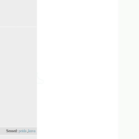
Seosed:
peida
,
kuva