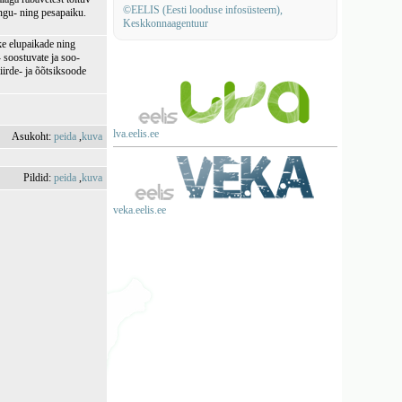
©EELIS (Eesti looduse infosüsteem),
ängu- ning pesapaiku.
Keskkonnaagentuur
e elupaikade ning
- soostuvate ja soo-
iirde- ja õõtsiksoode
lva.eelis.ee
Asukoht:
peida
,
kuva
Pildid:
peida
,
kuva
veka.eelis.ee