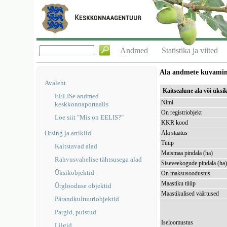
Andmed
Statistika ja viited
Ala andmete kuvami
Avaleht
Kaitsealune ala või üks
EELISe andmed
Nimi
keskkonnaportaalis
On registriobjekt
Loe siit "Mis on EELIS?"
KKR kood
Otsing ja artiklid
Ala staatus
Tüüp
Kaitstavad alad
Maismaa pindala (ha)
Rahvusvahelise tähtsusega alad
Siseveekogude pindala (ha
Üksikobjektid
On maksusoodustus
Maastiku tüüp
Ürglooduse objektid
Maastikulised väärtused
Pärandkultuuriobjektid
Pargid, puistud
Iseloomustus
Liigid