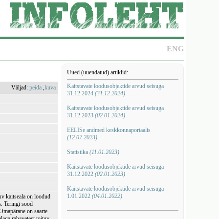
ENG
Uued (uuendatud) artiklid:
Kaitstavate loodusobjektide arvud seisuga
Väljad:
peida
,
kuva
31.12.2024
(31.12.2024)
Kaitstavate loodusobjektide arvud seisuga
31.12.2023
(02.01.2024)
EELISe andmed keskkonnaportaalis
(12.07.2023)
Statistika
(11.01.2023)
Kaitstavate loodusobjektide arvud seisuga
31.12.2022
(02.01.2023)
Kaitstavate loodusobjektide arvud seisuga
1.01.2022
(04.01.2022)
suv kaitseala on loodud
s. Teringi sood
 Omapärane on saarte
aga rabavetest toituv