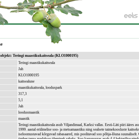
ne
ikobjekt: Teringi maastikukaitseala (KLO1000195)
Teringi maastikukaitseala
Jah
KLO1000195
kaitsealune
maastikukaitseala, looduspark
317,3
)
5,1
Jah
loodusmaastik
maastik
Teringi maastikukaitseala asub Viljandimaal, Karksi vallas. Eesti-Läti piiri ääres a
1999. aastal eriilmelise soo- ja metsamaastiku ning sealsete taimekoosluste kaitsek
iseloomustavad kõrguvad rabasaared, mis poolitavad soo põhja-lõuna suunaliselt.
ümber tarna-madalsoo üleminek rabaks. Soo kagunurgas asub 4,4 hektarilise pindal