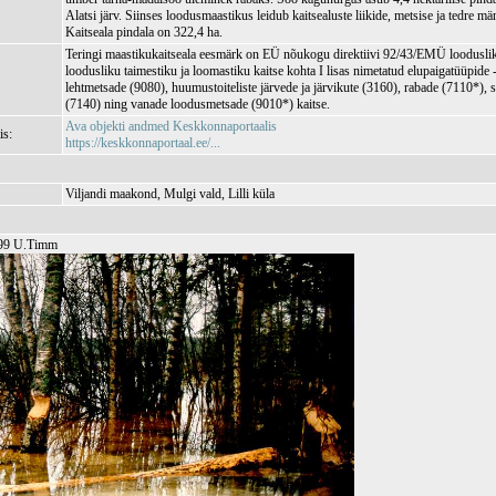
Alatsi järv. Siinses loodusmaastikus leidub kaitsealuste liikide, metsise ja tedre m
Kaitseala pindala on 322,4 ha.
Teringi maastikukaitseala eesmärk on EÜ nõukogu direktiivi 92/43/EMÜ looduslik
loodusliku taimestiku ja loomastiku kaitse kohta I lisas nimetatud elupaigatüüpide 
lehtmetsade (9080), huumustoiteliste järvede ja järvikute (3160), rabade (7110*), s
(7140) ning vanade loodusmetsade (9010*) kaitse.
Ava objekti andmed Keskkonnaportaalis
is:
https://keskkonnaportaal.ee/...
Viljandi maakond, Mulgi vald, Lilli küla
1999 U.Timm