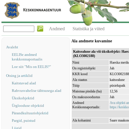
Andmed
Statistika ja viited
Ala andmete kuvamine
Avaleht
Kaitsealune ala või üksikobjekt: Hae
EELISe andmed
(KLO3002188)
keskkonnaportaalis
Nimi
Haeska meriko
Loe siit "Mis on EELIS?"
On registriobjekt
Jah
KKR kood
KLO3002188
Otsing ja artiklid
Ala staatus
kaitsealune
Kaitstavad alad
Tüüp
püsielupaik
Rahvusvahelise tähtsusega alad
Maismaa pindala (ha)
12,56
On maksusoodustus
Jah
Üksikobjektid
Andmed
Ava objekti 
Ürglooduse objektid
Keskkonnaportaalis:
https://keskko
Pärandkultuuriobjektid
Pargid, puistud
Ala kohanimi
Saare maakond
Liigid