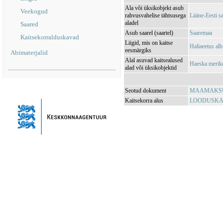
Ala või üksikobjekt asub
Veekogud
rahvusvahelise tähtsusega
Lääne-Eesti s
aladel
Saared
Asub saarel (saartel)
Saaremaa
Kaitsekorralduskavad
Liigid, mis on kaitse
Haliaeetus alb
eesmärgiks
Abimaterjalid
Alal asuvad kaitsealused
Haeska merik
alad või üksikobjektid
Seotud dokument
MAAMAKSUSE
Kaitsekorra alus
LOODUSKAIT