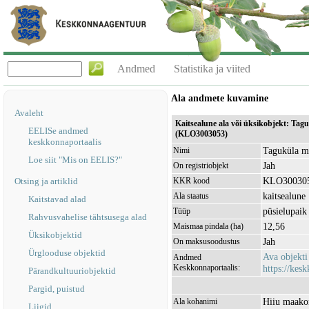
Andmed
Statistika ja viited
Ala andmete kuvamine
Avaleht
Kaitsealune ala või üksikobjekt: Tag
EELISe andmed
(KLO3003053)
keskkonnaportaalis
Taguküla me
Nimi
Loe siit "Mis on EELIS?"
Jah
On registriobjekt
KLO30030
Otsing ja artiklid
KKR kood
kaitsealune
Ala staatus
Kaitstavad alad
püsielupaik
Tüüp
Rahvusvahelise tähtsusega alad
12,56
Maismaa pindala (ha)
Üksikobjektid
Jah
On maksusoodustus
Ürglooduse objektid
Ava objekt
Andmed
Keskkonnaportaalis:
https://kesk
Pärandkultuuriobjektid
Pargid, puistud
Hiiu maako
Ala kohanimi
Liigid