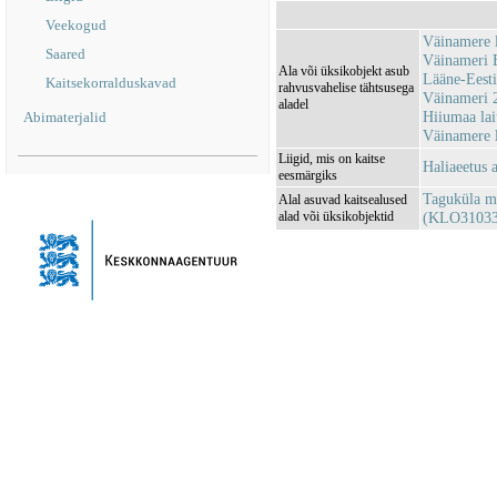
Veekogud
Väinamere 
Saared
Väinameri
Ala või üksikobjekt asub
Lääne-Eest
Kaitsekorralduskavad
rahvusvahelise tähtsusega
Väinameri 
aladel
Hiiumaa lai
Abimaterjalid
Väinamere 
Liigid, mis on kaitse
Haliaeetus a
eesmärgiks
Taguküla me
Alal asuvad kaitsealused
alad või üksikobjektid
(KLO31033