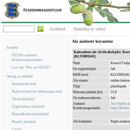
Andmed
Statistika ja viited
Ala andmete kuvamine
Avaleht
Kaitsealune ala või üksikobjekt: Kea
EELISe andmed
(KLO3001641)
keskkonnaportaalis
Nimi
Keava15 kalju
Loe siit "Mis on EELIS?"
On registriobjekt
Jah
KKR kood
KLO3001641
Otsing ja artiklid
Ala staatus
endine kaitsea
Kaitstavad alad
Tüüp
püsielupaik
Rahvusvahelise tähtsusega alad
Maismaa pindala (ha)
53,9
On maksusoodustus
Jah
Üksikobjektid
Andmed
Ava objekti 
Ürglooduse objektid
Keskkonnaportaalis:
https://keskko
Pärandkultuuriobjektid
Pargid, puistud
Ala kohanimi
Rapla maakond
Liigid