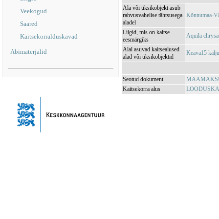
Ala või üksikobjekt asub
Veekogud
rahvusvahelise tähtsusega
Kõnnumaa-Vä
aladel
Saared
Liigid, mis on kaitse
Aquila chrysa
Kaitsekorralduskavad
eesmärgiks
Alal asuvad kaitsealused
Abimaterjalid
Keava15 kalj
alad või üksikobjektid
Seotud dokument
MAAMAKSUSE
Kaitsekorra alus
LOODUSKAIT